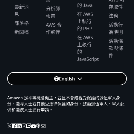
的 Java
最新消
存取性
分析師
息
在 AWS
報告
法務
上執行
部落格
AWS 合
活動行
的 PHP
新聞稿
作夥伴
為準則
在 AWS
活動條
上執行
款與條
的
件
JavaScript
English
Amazon 是平等機會僱主，並且不會歧視受保護的退伍軍人身
分、殘障人士或其他受法律保護的身分。鼓勵退伍軍人、軍人配
偶和殘疾人士進行申請。