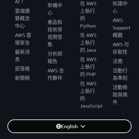
AI？
在 AWS
知識中
架構中
雲端運
上執行
心
心
算概念
的
AWS
產品和
中心
Python
Support
技術常
AWS 雲
在 AWS
概觀
見問答
端安全
上執行
集
AWS 可
的 Java
最新消
存取性
分析師
息
在 AWS
報告
法務
上執行
部落格
AWS 合
活動行
的 PHP
新聞稿
作夥伴
為準則
在 AWS
活動條
上執行
款與條
的
件
JavaScript
English