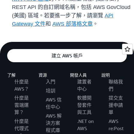
REST API 的自訂網域名稱，包括 AWS GovCloud
(美國) 區域。若要進一步了解，請瀏覽
API
Gateway 文件
和
AWS 部落格文章
。
建立 AWS 帳戶
了解
資源
開發人員
說明
什麼是
入門
建置者
聯絡我
AWS？
中心
們
培訓
什麼是
軟體開
提交支
AWS 信
雲端運
發套件
援申請
任中心
算？
與工具
單
AWS 解
什麼是
.NET on
AWS
決方案
代理式
AWS
re:Post
程式庫