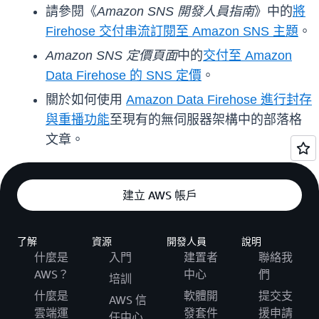
請參閱《
Amazon SNS 開發人員指南
》中的
將
Firehose 交付串流訂閱至 Amazon SNS 主題
。
Amazon SNS 定價頁面
中的
交付至 Amazon
Data Firehose 的 SNS 定價
。
關於如何使用
Amazon Data Firehose 進行封存
與重播功能
至現有的無伺服器架構中的部落格
文章。
建立 AWS 帳戶
了解
資源
開發人員
說明
什麼是
入門
建置者
聯絡我
AWS？
中心
們
培訓
什麼是
軟體開
提交支
AWS 信
雲端運
發套件
援申請
任中心