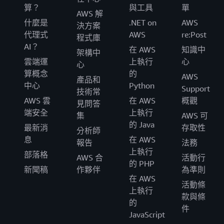
算？
與工具
單
AWS 解
什麼是
.NET on
AWS
決方案
代理式
AWS
re:Post
程式庫
AI？
在 AWS
知識中
架構中
雲端運
上執行
心
心
算概念
的
AWS
產品和
中心
Python
Support
技術常
AWS 雲
在 AWS
概觀
見問答
端安全
上執行
集
AWS 可
的 Java
最新消
存取性
分析師
息
在 AWS
報告
法務
上執行
部落格
AWS 合
活動行
的 PHP
新聞稿
作夥伴
為準則
在 AWS
活動條
上執行
款與條
的
件
JavaScript