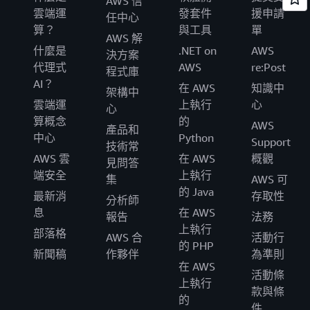
AWS 信
雲端運
發套件
援申請
任中心
算？
與工具
單
AWS 解
什麼是
.NET on
AWS
決方案
代理式
AWS
re:Post
程式庫
AI？
在 AWS
知識中
架構中
雲端運
上執行
心
心
算概念
的
AWS
產品和
中心
Python
Support
技術常
AWS 雲
在 AWS
概觀
見問答
端安全
上執行
集
AWS 可
的 Java
最新消
存取性
分析師
息
在 AWS
報告
法務
上執行
部落格
AWS 合
活動行
的 PHP
新聞稿
作夥伴
為準則
在 AWS
活動條
上執行
款與條
的
件