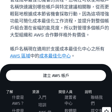
管理成本最佳化機會的流程。您現在可以使用帳戶
名稱快速識別哪些帳戶與特定建議相關聯，從而更
輕鬆地根據成本節省機會採取行動。因為這項增強
功能可簡化成本最佳化工作流程，並提升對整個帳
戶組合潛在省幅的能見度，所以對管理多個帳戶的
大型組織和 AWS 合作夥伴格外有價值。
帳戶名稱現在適用於支援成本最佳化中心之所有
AWS 區域
中的
成本最佳化中心
。
建立 AWS 帳戶
了解
資源
開發人員
說明
什麼是
入門
建置者
聯絡我
AWS？
中心
們
培訓
什麼是
軟體開
提交支