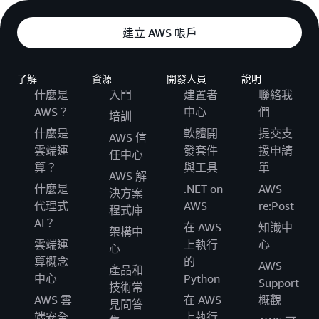
建立 AWS 帳戶
了解
資源
開發人員
說明
什麼是
入門
建置者
聯絡我
AWS？
中心
們
培訓
什麼是
軟體開
提交支
AWS 信
雲端運
發套件
援申請
任中心
算？
與工具
單
AWS 解
什麼是
.NET on
AWS
決方案
代理式
AWS
re:Post
程式庫
AI？
在 AWS
知識中
架構中
雲端運
上執行
心
心
算概念
的
AWS
產品和
中心
Python
Support
技術常
AWS 雲
在 AWS
概觀
見問答
端安全
上執行