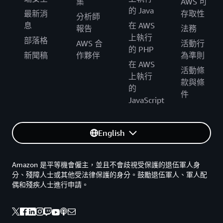
集
AWS 可
的 Java
最新消
存取性
分析師
息
在 AWS
報告
法務
上執行
部落格
AWS 合
活動行
的 PHP
新聞稿
作夥伴
為準則
在 AWS
活動條
上執行
款與條
的
件
JavaScript
English
Amazon 是平等機會僱主，並且不會歧視受保護的退伍軍人身
分、殘障人士或其他受法律保護的身分。鼓勵退伍軍人、軍人配
偶和殘疾人士進行申請。