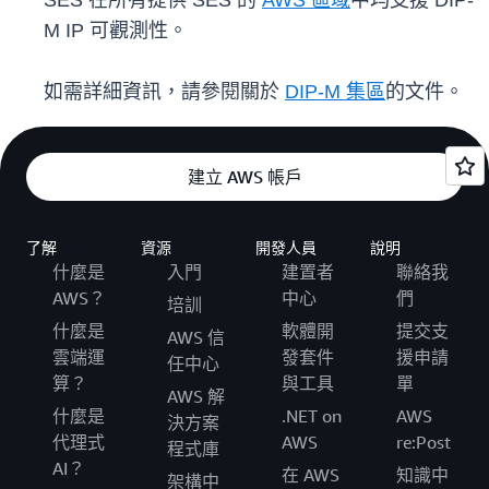
SES 在所有提供 SES 的
AWS 區域
中均支援 DIP-
M IP 可觀測性。
如需詳細資訊，請參閱關於
DIP-M 集區
的文件。
建立 AWS 帳戶
了解
資源
開發人員
說明
什麼是
入門
建置者
聯絡我
AWS？
中心
們
培訓
什麼是
軟體開
提交支
AWS 信
雲端運
發套件
援申請
任中心
算？
與工具
單
AWS 解
什麼是
.NET on
AWS
決方案
代理式
AWS
re:Post
程式庫
AI？
在 AWS
知識中
架構中