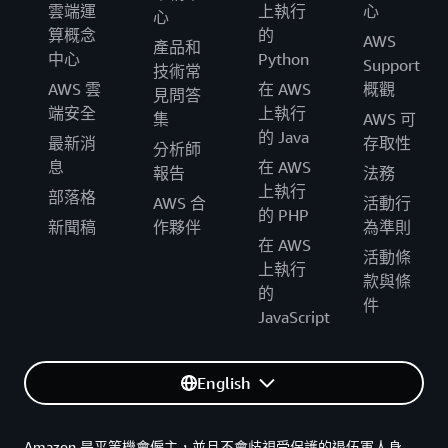
雲端運
上執行
心
心
算概念
的
AWS
產品和
中心
Python
Support
技術常
AWS 雲
在 AWS
概觀
見問答
端安全
上執行
集
AWS 可
的 Java
最新消
存取性
分析師
息
在 AWS
報告
法務
上執行
部落格
AWS 合
活動行
的 PHP
新聞稿
作夥伴
為準則
在 AWS
活動條
上執行
款與條
的
件
JavaScript
English
Amazon 是平等機會僱主，並且不會歧視受保護的退伍軍人身