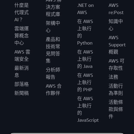
什麼是
.NET on
AWS
決方案
代理式
AWS
re:Post
程式庫
AI？
在 AWS
知識中
架構中
雲端運
上執行
心
心
算概念
的
AWS
產品和
中心
Python
Support
技術常
AWS 雲
在 AWS
概觀
見問答
端安全
上執行
集
AWS 可
的 Java
最新消
存取性
分析師
息
在 AWS
報告
法務
上執行
部落格
AWS 合
活動行
的 PHP
新聞稿
作夥伴
為準則
在 AWS
活動條
上執行
款與條
的
件
JavaScript