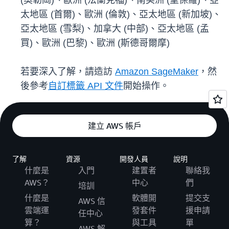
(奧勒岡)、歐洲 (法蘭克福)、南美洲 (聖保羅)、亞
太地區 (首爾)、歐洲 (倫敦)、亞太地區 (新加坡)、
亞太地區 (雪梨)、加拿大 (中部)、亞太地區 (孟
買)、歐洲 (巴黎)、歐洲 (斯德哥爾摩)
若要深入了解，請造訪
Amazon SageMaker
，然
後參考
自訂標籤 API 文件
開始操作。
建立 AWS 帳戶
了解
資源
開發人員
說明
什麼是
入門
建置者
聯絡我
AWS？
中心
們
培訓
什麼是
軟體開
提交支
AWS 信
雲端運
發套件
援申請
任中心
算？
與工具
單
AWS 解