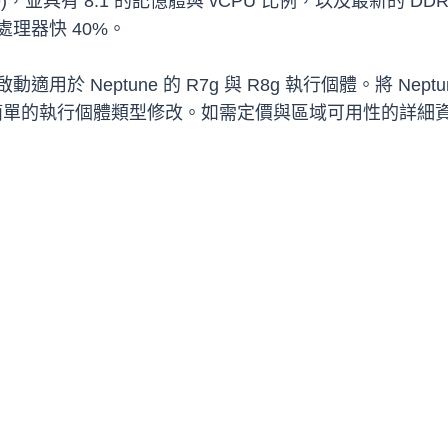
)，並具有 8:1 的記憶體與 vCPU 比例，以及最新的 DDR5
 處理器快 40%。
啟動適用於 Neptune 的 R7g 與 R8g 執行個體。將 Nep
高版本進行簡單的執行個體類型修改。如需定價與區域可用性的詳