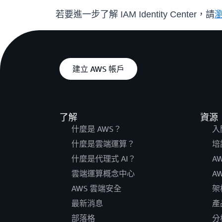
若要進一步了解 IAM Identity Center，請
建立 AWS 帳戶
了解
資源
什麼是 AWS？
入
什麼是雲端運算？
培
什麼是代理式 AI？
A
雲端運算概念中心
A
AWS 雲端安全
架
最新消息
產
部落格
分