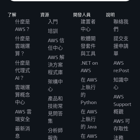
了解
資源
開發人員
說明
什麼是
入門
建置者
聯絡我
AWS？
中心
們
培訓
什麼是
軟體開
提交支
AWS 信
雲端運
發套件
援申請
任中心
算？
與工具
單
AWS 解
什麼是
.NET on
AWS
決方案
代理式
AWS
re:Post
程式庫
AI？
在 AWS
知識中
架構中
雲端運
上執行
心
心
算概念
的
AWS
產品和
中心
Python
Support
技術常
AWS 雲
在 AWS
概觀
見問答
端安全
上執行
集
AWS 可
的 Java
最新消
存取性
分析師
息
在 AWS
報告
法務