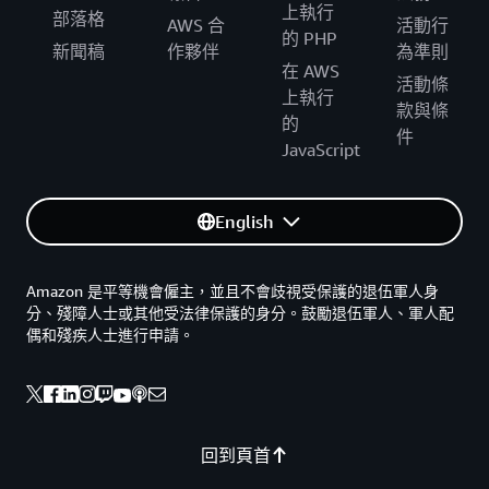
上執行
部落格
AWS 合
活動行
的 PHP
新聞稿
作夥伴
為準則
在 AWS
活動條
上執行
款與條
的
件
JavaScript
English
Amazon 是平等機會僱主，並且不會歧視受保護的退伍軍人身
分、殘障人士或其他受法律保護的身分。鼓勵退伍軍人、軍人配
偶和殘疾人士進行申請。
回到頁首