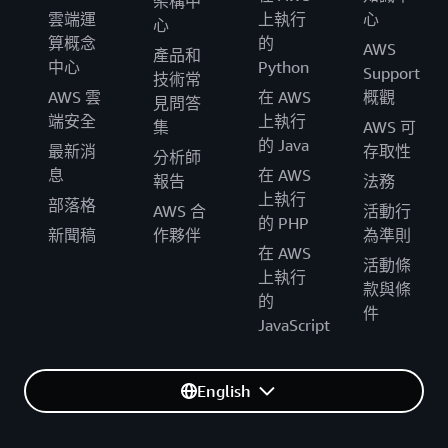
架構中
雲端運
上執行
心
心
算概念
的
AWS
產品和
中心
Python
Support
技術常
AWS 雲
在 AWS
概觀
見問答
端安全
上執行
集
AWS 可
的 Java
最新消
存取性
分析師
息
在 AWS
報告
法務
上執行
部落格
AWS 合
活動行
的 PHP
新聞稿
作夥伴
為準則
在 AWS
活動條
上執行
款與條
的
件
JavaScript
English