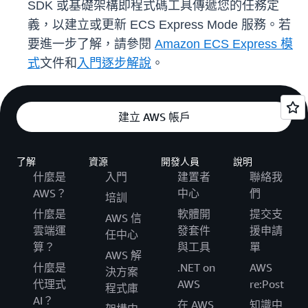
SDK 或基礎架構即程式碼工具傳遞您的任務定
義，以建立或更新 ECS Express Mode 服務。若
要進一步了解，請參閱
Amazon ECS Express 模
式
文件和
入門逐步解說
。
建立 AWS 帳戶
了解
資源
開發人員
說明
什麼是
入門
建置者
聯絡我
AWS？
中心
們
培訓
什麼是
軟體開
提交支
AWS 信
雲端運
發套件
援申請
任中心
算？
與工具
單
AWS 解
什麼是
.NET on
AWS
決方案
代理式
AWS
re:Post
程式庫
AI？
在 AWS
知識中