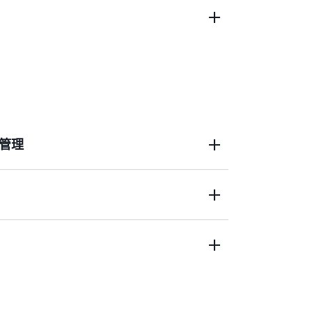
態是否符合組織政策。
特定事件之間建立相互關聯，簡化營運疑難
管理
將第三方資源的組態資料發佈到 AWS
並擷取任何變更以快速排除操作問題。
 Config 規則，並撰寫修復動作，以自動評
務
洞，並在潛在事件發生後檢閱組態歷史，以