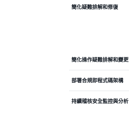
持續稽核和評估您的資源組
簡化疑難排解和修復
透過在組態變更與帳戶中的
排解。
簡化操作疑難排解和變更
部署合規即程式碼架構
探索帳戶中存在的資源，或
Config、記錄其組態，
持續稽核安全監控與分析
將您的合規要求編寫為 AWS
進一步了解組態記錄最佳實
估您整個組織的資源組態。
評估資源組態是否有潛在漏
進一步了解合規即程式碼
檢查您的安全狀態。