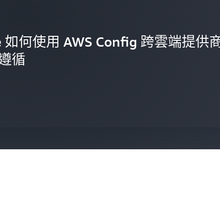
rse 如何使用 AWS Config 跨雲端提供
遵循
wy 和 Tameshi 如何以採用 AWS
訂解決方案符合嚴格的法規