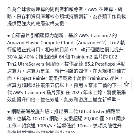
作為全球雲端運算的開創者和領導者，AWS 在運算、網
路、儲存和資料庫等核心領域持續創新，為各類工作負載
提供更強大的底層架構支援。
● 自研晶片引領運算力創新：基於 AWS Trainium2 的
Amazon Elastic Compute Cloud（Amazon EC2）Trn2 執
行個體正式可用，相較於目前 GPU 執行個體性價比提升
30% 至 40%；推出配備 64 個 Trainium2 晶片的 EC2
Trn2 UltraServers 伺服器，提供高達 83.2 Petaflops 浮點
運算力，運算力是單一執行個體的四倍。在大規模訓練方
面，Project Rainier 叢集搭載數十萬個 Trainium2 晶片，
運算力超越以往叢集五倍以上。採用 3 奈米工藝的下一
代 AWS Trainium3 晶片預計在 2025 年末上線，將使叢集
效能提升四倍，並在效能、能效和密度上樹立新標準。
● 網路基礎設施升級：推出第二代 UltraCluster 網路架
構，也稱為 10p10u 網路，支援超過 20,000 個 GPU 同步
工作，頻寬達 10Pb/s，延遲低於 10ms，這項突破性升
級將模型訓練時間縮短至少 15%。