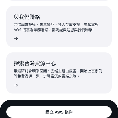
與我們聯絡
若欲尋求技術、帳單帳戶、登入存取支援，或希望與
AWS 的雲端業務聯絡，都竭誠歡迎您與我們聯繫!
NE 好友
探索台灣資源中心
集結研討會精采回顧、雲端主題白皮書、開始上雲系列
等免費資源，進一步豐富您的雲端之旅。
免费咨源
建立 AWS 帳戶