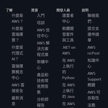
了解
資源
開發人員
說明
什麼是
入門
建置者
聯絡我
AWS？
中心
們
培訓
什麼是
軟體開
提交支
AWS 信
雲端運
發套件
援申請
任中心
算？
與工具
單
AWS 解
什麼是
.NET on
AWS
決方案
代理式
AWS
re:Post
程式庫
AI？
在 AWS
知識中
架構中
雲端運
上執行
心
心
算概念
的
AWS
產品和
中心
Python
Support
技術常
AWS 雲
在 AWS
概觀
見問答
端安全
上執行
集
AWS 可
的 Java
最新消
存取性
分析師
息
在 AWS
報告
法務