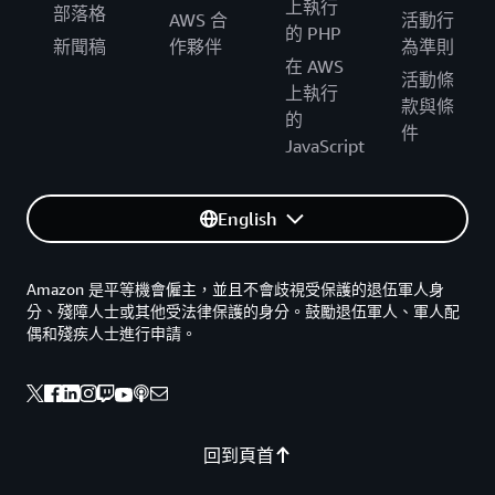
上執行
部落格
AWS 合
活動行
的 PHP
新聞稿
作夥伴
為準則
在 AWS
活動條
上執行
款與條
的
件
JavaScript
English
Amazon 是平等機會僱主，並且不會歧視受保護的退伍軍人身
分、殘障人士或其他受法律保護的身分。鼓勵退伍軍人、軍人配
偶和殘疾人士進行申請。
回到頁首