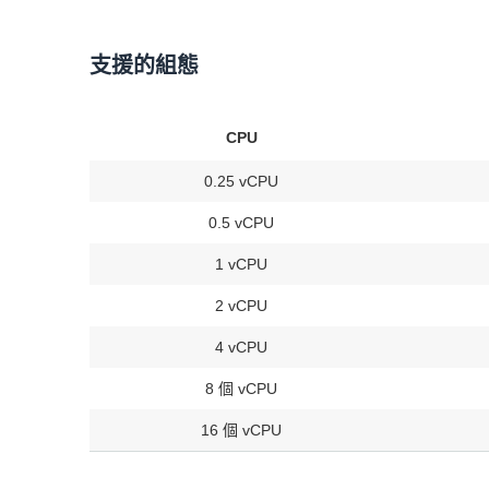
支援的組態
CPU
0.25 vCPU
0.5 vCPU
1 vCPU
2 vCPU
4 vCPU
8 個 vCPU
16 個 vCPU