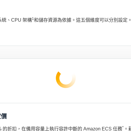
1
系統、CPU 架構
和儲存資源為依據。這五個維度可以分別設定
。
定價
*
低 70% 的折扣，在備用容量上執行容許中斷的 Amazon ECS 任務
。藉