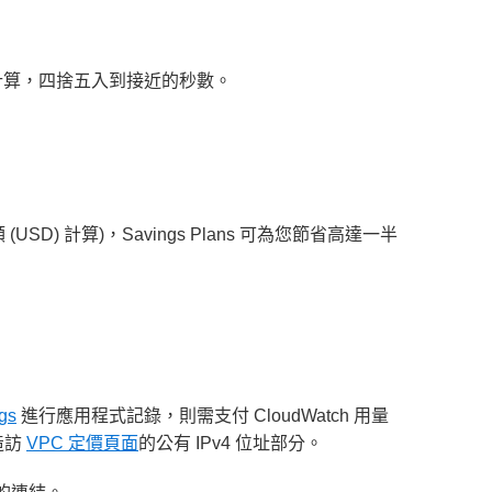
間來計算，四捨五入到接近的秒數。
SD) 計算)，Savings Plans 可為您節省高達一半
gs
進行應用程式記錄，則需支付 CloudWatch 用量
請造訪
VPC 定價頁面
的公有 IPv4 位址部分。