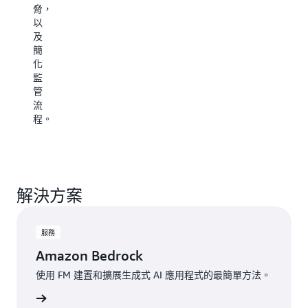
察
脅，
銷
來
以
內
革
及
容。
新
簡
呼
化
叫
監
中
管
心
流
營
程。
運，
以
實
現
效
解決方案
能
最
佳
服務
化。
Amazon Bedrock
使用 FM 建置和擴展生成式 AI 應用程式的最簡單方法。
一步了解