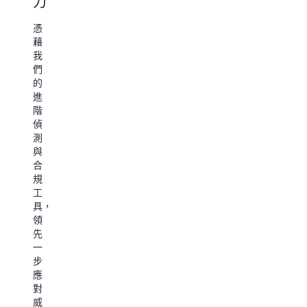
力
心
足
團
合
體
隊
憑
規
賦
驗
藉
標
能，
我
準
以
透
們
及
便
過
的
加
加
與
進
速
速
客
階
帳
分
戶
偵
戶
析
有
測
增
訊
效
與
長。
息，
互
合
AWS
做
動
規
助
出
及
工
您
更
獲
具，
高
明
得
領
效
智
切
先
建
的
實
一
立
商
可
步
個
業
行
應
人
決
的
對
化
策。
洞
威
行