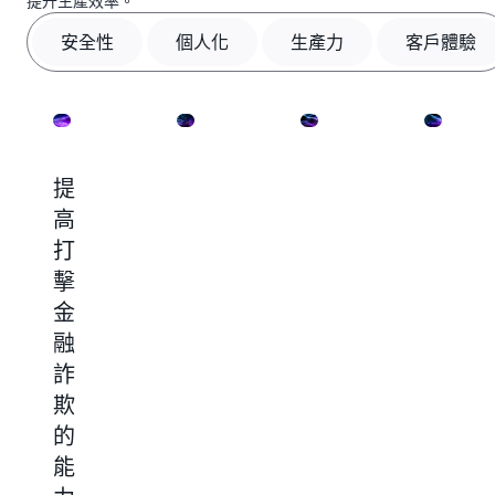
提升生產效率。
安全性
個人化
生產力
客戶體驗
提
生
提
改
高
成
升
善
打
個
生
客
擊
人
產
戶
金
化
力
服
融
行
務
打
詐
銷
和
破
資
欺
內
呼
料
的
容
叫
孤
能
中
島，
滿
為