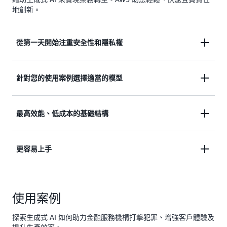
地創新。
從第一天開始注重安全性和隱私權
由於內建安全性和隱私權功能，在您自訂基礎模型
針對您的使用案例選擇適當的模型
時，您的資料仍然受到保護且具有隱私性。
Amazon Bedrock 匯集了來自 Amazon、AI21 Labs、
最高效能、低成本的基礎結構
Anthropic、Cohere、Meta、Mistral AI 和 Stability AI
等業界領先的基礎模型，供您選用。使用您的資料進
在不影響敏捷性、效能或可靠性的情況下最佳化成
更容易上手
行自訂，以打造更多差異化、個人化的體驗。
本。選擇適當規模的模型，並且透過批次處理和小型
LLM 預處理等技術降低成本。
透過
Amazon Bedrock
與
Amazon Bedrock
使用案例
AgentCore
等專為生成式 AI 打造的服務，更快上手 –
這是以您的資料為基礎，並運用基礎模型來擴展生成
探索生成式 AI 如何助力金融服務機構打擊犯罪、增強客戶體驗及
式 AI 應用程式的最簡便方式。