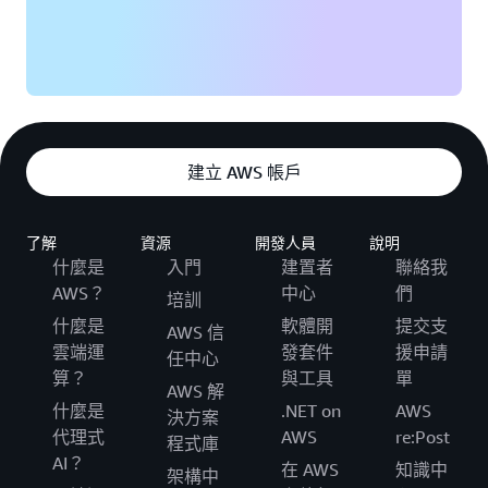
建立 AWS 帳戶
了解
資源
開發人員
說明
什麼是
入門
建置者
聯絡我
AWS？
中心
們
培訓
什麼是
軟體開
提交支
AWS 信
雲端運
發套件
援申請
任中心
算？
與工具
單
AWS 解
什麼是
.NET on
AWS
決方案
代理式
AWS
re:Post
程式庫
AI？
在 AWS
知識中
架構中