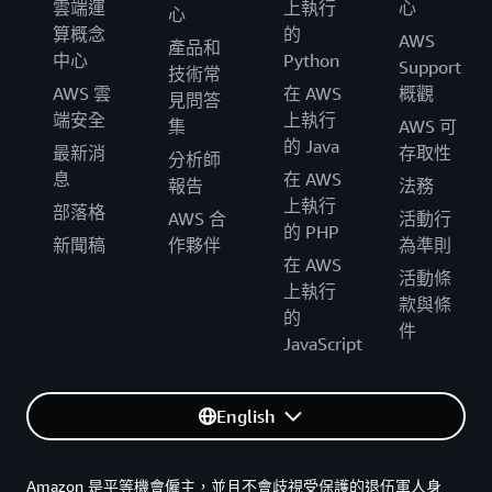
雲端運
上執行
心
心
算概念
的
AWS
產品和
中心
Python
Support
技術常
AWS 雲
在 AWS
概觀
見問答
端安全
上執行
集
AWS 可
的 Java
最新消
存取性
分析師
息
在 AWS
報告
法務
上執行
部落格
AWS 合
活動行
的 PHP
新聞稿
作夥伴
為準則
在 AWS
活動條
上執行
款與條
的
件
JavaScript
English
Amazon 是平等機會僱主，並且不會歧視受保護的退伍軍人身