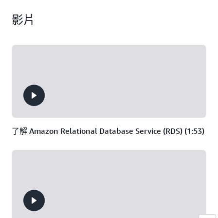
Apache Cassandra
Amazon
費試用。該試用內
與 Valkey 和 Redis
求
相容資料庫服務。
3 千萬次隨需寫入/
MemoryDB 定價
容包括：
OSS 相容、持久的
影片
每月
1 GB 的儲存
記憶體資料庫服
每個月 t4g.small
務，可實現超快效
每月 1 GB 的儲存
執行個體上的 750
1 GB 的備份
能。
空間
小時 MemoryDB
Valkey 每月可寫入
10 TB 的資料量
Redis OSS 每月可
寫入 20 GB 資料量
了解 Amazon Relational Database Service (RDS) (1:53)