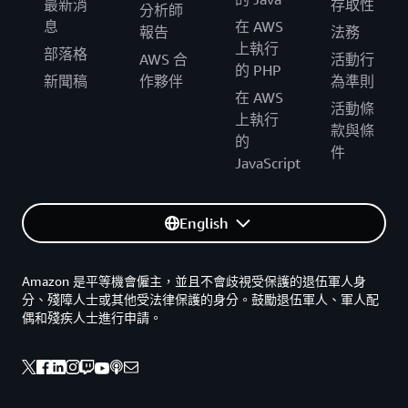
最新消
存取性
分析師
息
在 AWS
報告
法務
上執行
部落格
AWS 合
活動行
的 PHP
新聞稿
作夥伴
為準則
在 AWS
活動條
上執行
款與條
的
件
JavaScript
English
Amazon 是平等機會僱主，並且不會歧視受保護的退伍軍人身
分、殘障人士或其他受法律保護的身分。鼓勵退伍軍人、軍人配
偶和殘疾人士進行申請。