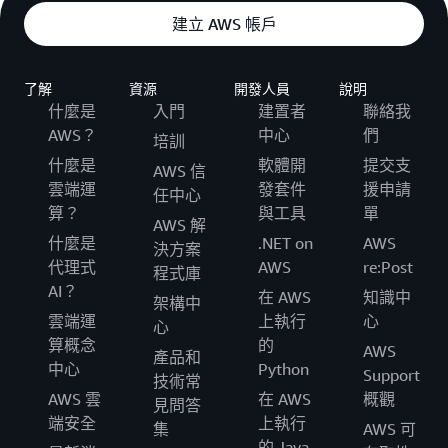
建立 AWS 帳戶
了解
資源
開發人員
說明
什麼是
入門
建置者
聯絡我
AWS？
中心
們
培訓
什麼是
軟體開
提交支
AWS 信
雲端運
發套件
援申請
任中心
算？
與工具
單
AWS 解
什麼是
.NET on
AWS
決方案
代理式
AWS
re:Post
程式庫
AI？
在 AWS
知識中
架構中
雲端運
上執行
心
心
算概念
的
AWS
產品和
中心
Python
Support
技術常
AWS 雲
在 AWS
概觀
見問答
端安全
上執行
集
AWS 可
的 Java