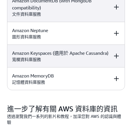
Amazon DocumentDB (with MongoDB
描述
GiB 的資料儲存。
免費方案優惠詳細
產品定價
服務。
Amazon
db.t3.micro 與
庫，在任何規模下均
以下每月限額的部
資訊
compatibility)
ElastiCache
是無伺
db.t4g.micro 和 4
具有低於 10 毫秒的
Aurora DSQL 是
透過抵用金即可享
分：
免
文件資料庫服務
Amazon
服器、全受管快取
個引擎：MySQL、
效能。
用
中始
費和付費方案
免費與付費方案
ElastiCache 定價
25 GB 儲存
服務，可提供微秒
PostgreSQL、
終免費的服務。可
的功能，包括：
AWS 資料庫移轉服
級延遲，並具有
MariaDB 和
以使用抵用金來評
透過抵用金即可享
Amazon Neptune
描述
免費方案優惠詳細
產品定價
25 個已佈建的寫
務
獲得客戶信賴，
無伺服器快取的建
Valkey、
Microsoft SQL
AWS Database
估超出以下每月限
用
免費與付費方案
資訊
入容量單位 (WCU)
圖形資料庫服務
能安全移轉超過
立在一分鐘內完成
Memcached 和
Server
Migration Servic
額的部分：10 萬
的功能，包括：
150 萬個資料庫，
Redis OSS 相容
定價
個分散式處理單元
25 個已佈建的讀
大規模運作下仍可
同時確保最短的停
在遷移過程中維持
性。
和 1 GiB 的儲存。
取容量單位 (RCU)
Amazon Keyspaces (適用於 Apache Cassandra)
描述
免費方案優惠詳細
產品定價
達微秒級回應時間
機時間與零資料遺
Amazon
高可用性並將停機
資訊
寬欄資料庫服務
失。
DocumentDB
是一
時間降至最低。
30 天免
付費方案
Amazon
項全受管、具成本
費試用。該試用內
DocumentDB 
透過自動遷移探
效益且與
容包括：
Amazon MemoryDB
描述
免費方案優惠詳細
產品定價
索、評估、轉換並
Amazon Neptune
MongoDB API 相
資訊
30 天免
付費方案
記憶體資料庫服務
遷移您的資料庫和
在 t3.medium 執
是一種無伺服器圖
容的文件資料庫服
Amazon Neptun
費試用。該試用內
分析工作負載。
行個體上 750 小時
形資料庫，也是一
務。
定價
容包括：
的 DocumentDB
項全受管的圖形分
描述
免費方案優惠詳細
產品定價
3 個月免
付費方案
析服務，支援
Amazon
750 個小時的
資訊
5 GB 儲存
進一步了解有關 AWS 資料庫的資訊
費試用。該試用內
Gremlin、SPARQL
Amazon
Keyspaces (適用於
Neptune
容包括：
和 openCypher 等
Keyspaces 定價
Apache Cassandra)
t3.medium 執行個
5 GB 備份儲存
透過瀏覽我們一系列的影片和教程，加深您對 AWS 的認識與體
熱門開源 API。
是一種可擴展、高
體用量
驗
3 千萬次隨需讀取/
Amazon
30M IOs
可用且受管的
每月
2 個月免
付費方案
MemoryDB
是一種
1,000 萬個 I/O 請