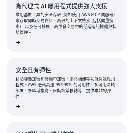
為代理式 AI 應用程式提供強大支援
啟用基於工具的安全存取 (例如使用 AWS MCP 伺服器)
來存取即時交易資料、高效的上下文檢索 (包括向量搜
索)，以及在可擴展、高並發交易中的低延遲記憶體與狀
態管理。
一步了解
安全且有彈性
藉助靜態加密和傳輸中加密、網路隔離等功能保護應用
程式。AWS 憑藉高達 99.999% 的可用性、多可用區域
部署、多區域複寫、自動容錯移轉等，提供卓越的彈
性。
一步了解