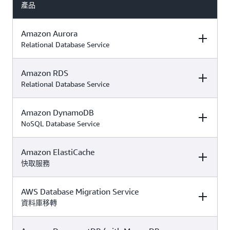
產品
Amazon Aurora
Relational Database Service
Amazon RDS
描述
免費方案優惠詳細
產品定價
資訊
Relational Database Service
Amazon DynamoDB
描述
免費方案優惠詳細
產品定價
透過抵用金即可享
資訊
NoSQL Database Service
用 Amazon Aurora
Amazon Aurora
是
功能，
免費與付費
一個無伺服器、全
免費
方案皆適用。
Amazon ElastiCache
描述
免費方案優惠詳細
產品定價
透過抵用金即可享
託管的關聯式資料
方案包括存取
Amazon Aurora
資訊
快取服務
用 Amazon RDS
庫，
Aurora
Amazon RDS
是適
價
功能，
免費與付費
具有全球無與倫比
PostgreSQL 無伺
用於 MySQL、
皆適用。符合
方案
的高效能和可用
服器執行個體，每
AWS Database Migration Service
PostgreSQL、
描述
免費方案優惠詳細
產品定價
Amazon RDS 
這項永遠免費的服
免費方案資格的執
性，
個叢集最多可達 4
MariaDB、Oracle
資訊
資料庫移轉
Amazon DynamoDB
務同時適用於
免費
行個體包括：
適用於
個 Aurora 容量單
或 SQL Server 的
是無伺服器、
。使用
與付費方案
Amazon
PostgreSQL、
位 (ACU) 及高達 1
受管關聯式資料庫
NoSQL、全受管資料
抵用金來評估超出
DynamoDB 定
MySQL 和 DSQL。