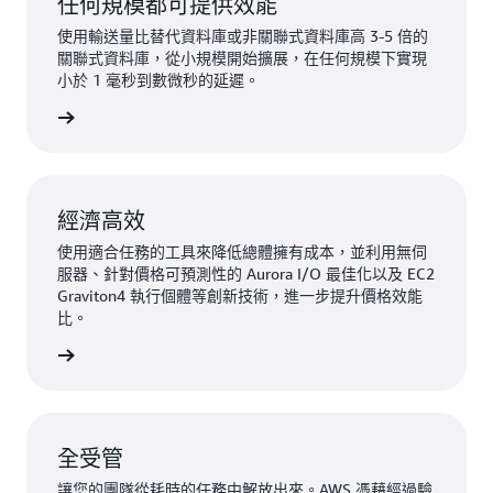
任何規模都可提供效能
使用輸送量比替代資料庫或非關聯式資料庫高 3-5 倍的
關聯式資料庫，從小規模開始擴展，在任何規模下實現
小於 1 毫秒到數微秒的延遲。
一步了解
經濟高效
使用適合任務的工具來降低總體擁有成本，並利用無伺
服器、針對價格可預測性的 Aurora I/O 最佳化以及 EC2
Graviton4 執行個體等創新技術，進一步提升價格效能
比。
一步了解
全受管
讓您的團隊從耗時的任務中解放出來。AWS 憑藉經過驗