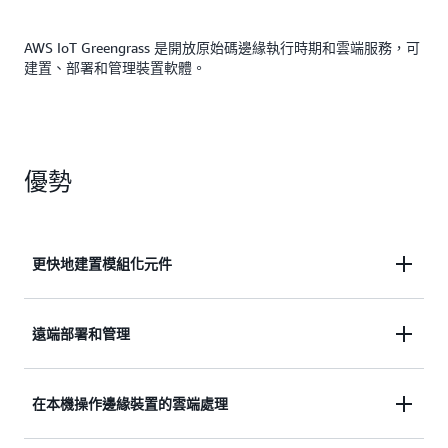
AWS IoT Greengrass 是開放原始碼邊緣執行時期和雲端服務，可
建置、部署和管理裝置軟體。
優勢
更快地建置模組化元件
使用 IoT Greengrass 並藉助預先建置或自訂模組化元
遠端部署和管理
件，更快地完成建置。輕鬆新增或移除元件以控制裝
置軟體大小。
在遠端大規模部署和管理裝置軟體和組態，無需韌體
在本機操作邊緣裝置的雲端處理
更新。