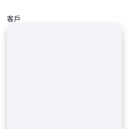
在本機收集、彙總、篩選和傳送資料。管理和控制進
客戶
入雲端的資料以最佳化分析和儲存。