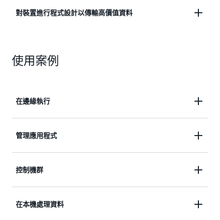
將雲端處理和邏輯帶到邊緣裝置本機，即使在間斷性
對裝置進行程式設計以傳輸高價值資料
連線下也能運作。
對您的裝置進行程式設計，僅傳輸高價值資料，從而
以更低的成本輕鬆提供豐富的洞察。
使用案例
在邊緣執行
IoT Greengrass 讓您可以更輕鬆地為邊緣裝置具備智
管理應用程式
慧，例如用於精準農業中的異常偵測或為自動裝置供
電。
使用任何語言、封裝技術或執行時期，跨機群部署新
控制機群
的或舊式應用程式。
使用 MQTT 或其他傳訊協定在現場以本機或遠端方
在本機處理資料
式管理和操作裝置機群。