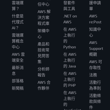
雲端運
發套件
援申請
任中心
算？
與工具
單
AWS 解
什麼是
.NET on
AWS
決方案
代理式
AWS
re:Post
程式庫
AI？
在 AWS
知識中
架構中
雲端運
上執行
心
心
算概念
的
AWS
產品和
中心
Python
Support
技術常
AWS 雲
在 AWS
概觀
見問答
端安全
上執行
集
AWS 可
的 Java
最新消
存取性
分析師
息
在 AWS
報告
法務
上執行
部落格
AWS 合
活動行
的 PHP
新聞稿
作夥伴
為準則
在 AWS
活動條
上執行
款與條
的
件