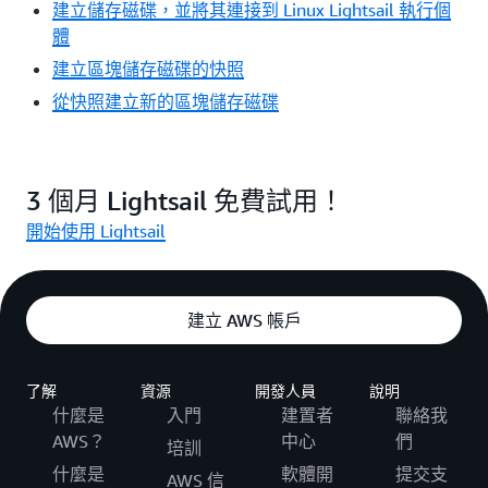
建立儲存磁碟，並將其連接到 Linux Lightsail 執行個
體
建立區塊儲存磁碟的快照
從快照建立新的區塊儲存磁碟
3 個月 Lightsail 免費試用！
開始使用 Lightsail
建立 AWS 帳戶
了解
資源
開發人員
說明
什麼是
入門
建置者
聯絡我
AWS？
中心
們
培訓
什麼是
軟體開
提交支
AWS 信