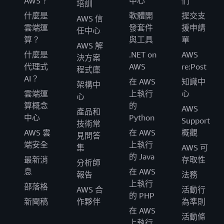
AWS？
中心
們
培訓
什麼是
軟體開
提交支
AWS 信
雲端運
發套件
援申請
任中心
算？
與工具
單
AWS 解
什麼是
.NET on
AWS
決方案
代理式
AWS
re:Post
程式庫
AI？
在 AWS
知識中
架構中
雲端運
上執行
心
心
算概念
的
AWS
產品和
中心
Python
Support
技術常
AWS 雲
在 AWS
概觀
見問答
端安全
上執行
集
AWS 可
的 Java
最新消
存取性
分析師
息
在 AWS
報告
法務
上執行
部落格
AWS 合
活動行
的 PHP
新聞稿
作夥伴
為準則
在 AWS
活動條
上執行