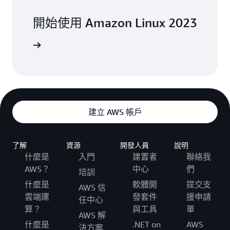
開始使用 Amazon Linux 2023
登入 »
建立 AWS 帳戶
了解
資源
開發人員
說明
什麼是
入門
建置者
聯絡我
AWS？
中心
們
培訓
什麼是
軟體開
提交支
AWS 信
雲端運
發套件
援申請
任中心
算？
與工具
單
AWS 解
什麼是
.NET on
AWS
決方案