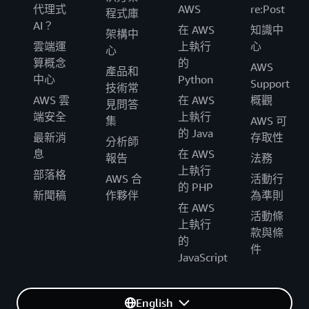
代理式
AWS
re:Post
程式庫
AI？
在 AWS
知識中
架構中
雲端運
上執行
心
心
算概念
的
AWS
產品和
中心
Python
Support
技術常
AWS 雲
在 AWS
概觀
見問答
端安全
上執行
集
AWS 可
的 Java
最新消
存取性
分析師
息
在 AWS
報告
法務
上執行
部落格
AWS 合
活動行
的 PHP
新聞稿
作夥伴
為準則
在 AWS
活動條
上執行
款與條
的
件
JavaScript
English