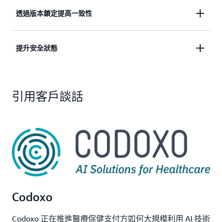
確保確定性的行為，並簡化將作業系統更新整合到頻
透過版本鎖定提高一致性
繁的整合與部署環境中。
將更新鎖定到特定的儲存庫版本，在所有執行個體之
提升安全狀態
間持續套用更新。
將系統加密政策設置為未來或傳統，鎖定 SELinux，
引用客戶談話
並將 SELinux 設置為強制或寬鬆模式。
Codoxo
Codoxo 正在推進醫療保健支付方如何大規模利用 AI 技術