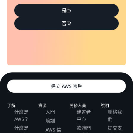
是
否
建立 AWS 帳戶
了解
資源
開發人員
說明
什麼是
入門
建置者
聯絡我
AWS？
中心
們
培訓
什麼是
軟體開
提交支
AWS 信