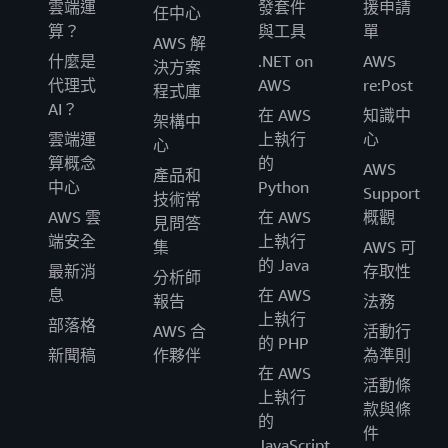
雲端運
發套件
援申請
任中心
算？
與工具
單
AWS 解
什麼是
.NET on
AWS
決方案
代理式
AWS
re:Post
程式庫
AI？
在 AWS
知識中
架構中
雲端運
上執行
心
心
算概念
的
AWS
產品和
中心
Python
Support
技術常
AWS 雲
在 AWS
概觀
見問答
端安全
上執行
集
AWS 可
的 Java
最新消
存取性
分析師
息
在 AWS
報告
法務
上執行
部落格
AWS 合
活動行
的 PHP
新聞稿
作夥伴
為準則
在 AWS
活動條
上執行
款與條
的
件
JavaScript