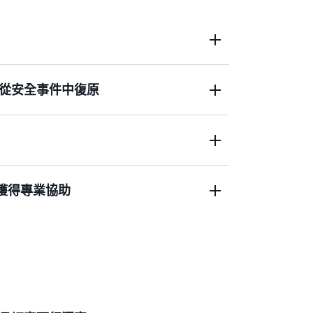
從安全事件中復原
，揭示重要事件。安全事件回應會透過
AWS
類來自
Amazon GuardDuty
和
第三方偵測工
可使用自動分類篩選 99% 以上處理的調查
查結果建立案例，從而助您專注於重要的安
中於一處，加速安全事件回應。透過自動化
的調查和抑制動作，縮短平均解決事件
以獲得專業協助
件回應可根據您獨特的 AWS 環境進行調整，
善改進潛在安全事件的優先順序、調查和升
隊能夠自信地回應，同時最大限度地減少業
事件回應工程師，他們會在幾分鐘內回應您
師憑藉豐富的一線經營，建立了深厚的機構
全事件以及從安全事件中復原。他們直接與
如有需要，您可以在一個協調回應中整合多
。