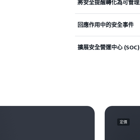
將安全提醒轉化為可管理
回應作用中的安全事件
安全事件回應會為您處理提
重要事項上。透過自動監控
提醒，並揭示最重要的提醒
擴展安全營運中心 (SOC)
以放心地回應安全事件。
以最符合您組織需求的方式
回應和提醒分類工作流程，
建立自己的案例以獲得安全
透過自動化安全工作流程，並
SOC 團隊的能力，從而跟
定價