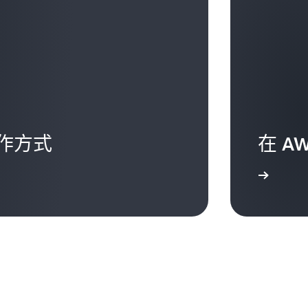
作方式
在 A
登入