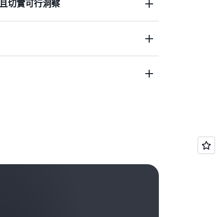
且切實可行洞察
醒審核，因此您可以將更多的時間花在回應
和分類功能，該服務會持續審核大量的安全
，提供切實可行的洞察，從而讓您的團隊可
回應安全事件。您可以透過啟用服務中主動
讓安全事件回應主動產生案例，或者您可以
事件回應工程師的支援。
在需要藉助存取 AWS 安全專業知識擴展
上業務增長的步伐。