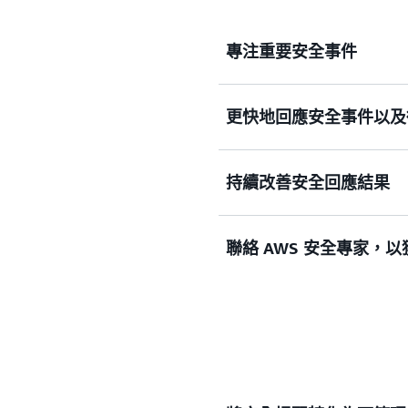
專注重要安全事件
更快地回應安全事件以及
透過自動化安全工作流程
Security Hub
持續監控和分
具
的安全調查結果。 該服務
持續改善安全回應結果
結果，並主動為最重要的調
透過將溝通、協調和修復集
全事件。
操作任務、採用 AI 技術
(MTTR)。
聯絡 AWS 安全專家，
增強組織事件回應。安全事
並隨著時間的推移，持續完
級方式。這樣一來，您的團
務中斷。
您可以全天候直接聯繫安全
的要求。安全事件回應工程
知識，進而幫助客戶回應安
專業合作夥伴
合作，因此，
個安全供應商的專業知識