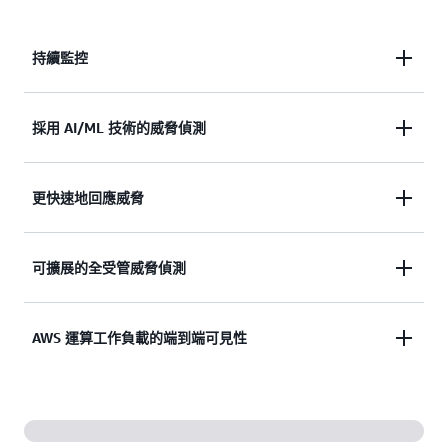
持續監控
持續監控 AWS 環境中的潛在威脅，確保您的帳戶、
採用 AI/ML 技術的威脅偵測
工作負載和資料安全無虞。
使用異常
偵測、AI、ML
、威脅智慧和行為建模，快
更快速地回應威脅
速偵測威脅。
利用自動化分析和量身定制的修復建議，快速識別、
可擴展的全受管威脅偵測
關聯和回應威脅，以協助最大程度地減少業務中斷。
透過自動化分析，在 AWS 環境中的所有帳戶中擴展
AWS 運算工作負載的端到端可見性
威脅偵測，進而有助於簡化威脅偵測並減少手動工作
量。
在多種 AWS 運算類型中保護您的帳戶、資料和資
源，包括
Amazon Elastic Compute Cloud (Amazon