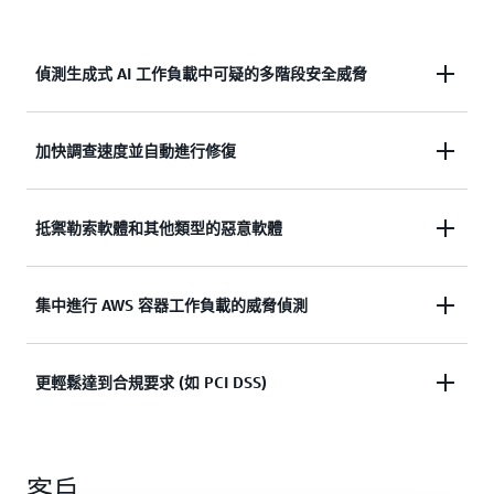
進一步了解
»
RDS) 中的潛在威脅，例如高嚴重性暴力破解攻
擊、可疑登入，以及已知威脅執行者的存取。
偵測生成式 AI 工作負載中可疑的多階段安全威脅
進一步了解 »
識別多階段攻擊序列，例如不正常的人工智慧 (AI) 安
加快調查速度並自動進行修復
全防護機制移除情形、模型用量，或是使用
洩漏的
Amazon EC2 憑證
在
Amazon Bedrock
、
Amazon
利用自動化威脅訊號關聯和規範性修復建議，更快地
抵禦勒索軟體和其他類型的惡意軟體
SageMaker
或自我管理的 AI 工作負載中呼叫 API。
對威脅進行分類。使用
Amazon Detective
來確認根
本原因。將調查結果路由傳送到
AWS Security Hub
起始與您的 Amazon EC2 執行個體及容器工作負載關
集中進行 AWS 容器工作負載的威脅偵測
和
Amazon EventBridge
，或第三方解決方案。
聯的
Amazon Elastic Block Store
(Amazon EBS) 磁碟
區掃描。自動監控上傳至 Amazon S3 儲存貯體的內
透過單一位置識別、分析及管理在 Amazon EKS 和
更輕鬆達到合規要求 (如 PCI DSS)
容，以及掃描存放於 AWS Backup 中的 EC2、EBS 及
Amazon ECS 間對 AWS 容器環境的威脅 (包括執行個
S3 備份，以便對惡意軟體進行偵測，包括後門、加
體和無伺服器容器工作負載)，以消除安全和應用程
密貨幣挖礦程式，以及木馬病毒。
展現達到
特定合規架構
所規定的入侵偵測要求的能
式團隊的複雜性
客戶
力。