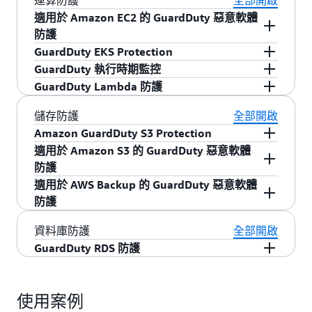
運算防護
全部開啟
適用於 Amazon EC2 的 GuardDuty 惡意軟體
防護
GuardDuty EKS Protection
當 GuardDuty 偵測到其中一個 Amazon EC2 執行
GuardDuty 執行時期監控
個體或執行於 Amazon EC2 的容器工作負載正在
GuardDuty EKS 防護透過分析
Amazon EKS 稽核
GuardDuty Lambda 防護
執行可疑操作時，會掃描連接至 EC2 執行個體的
日誌
來監控
Amazon Elastic Kubernetes Service
透過 30 多項安全調查結果，掌握主機內作業系統
EBS 磁碟區是否存在
惡意軟體
。
(Amazon EKS) 叢集控制平面活動。
層級活動，並偵測執行時期威脅，協助保護您的
持續監控網路活動，由 VPC 流程日誌開始從您的
儲存防護
全部開啟
Amazon EKS 叢集、Amazon ECS 工作負載 (包括
無伺服器工作負載中偵測威脅，例如
AWS
Amazon GuardDuty S3 Protection
進一步了解 »
進一步了解 »
AWS Fargate 上的無伺服器工作負載) 以及
Lambda
函式被惡意重新利用於未經授權的加密貨
適用於 Amazon S3 的 GuardDuty 惡意軟體
GuardDuty 能夠每天分析超過一萬億個
Amazon
Amazon EC2 執行個體。
幣挖礦的功能，或是與已知威脅發動者伺服器通
防護
Simple Storage Service
(Amazon S3) 事件。持續
訊的遭入侵 Lambda 函式。
適用於 AWS Backup 的 GuardDuty 惡意軟體
監控和分析 Amazon S3 資料存取事件和 S3 組
透過整合、可擴充且完全受管理的惡意軟體掃
進一步了解
GuardDuty EKS 執行時期監控
、
ECS
防護
態，以偵測可疑活動，例如來自異常地理位置的
描，偵測上傳到 Amazon S3 儲存貯體的潛在有害
執行時期監控
以及
EC2 執行時期監控
。
進一步了解 »
請求、停用 S3 封鎖公開存取等預防性控制，或者
內容。
無需部署額外的安全軟體，即可在 Amazon EC2、
資料庫防護
全部開啟
API 呼叫模式與發現錯誤設定儲存貯體許可的嘗試
Amazon EBS 與 Amazon S3 備份中偵測惡意軟
GuardDuty RDS 防護
一致。
進一步了解 »
體。在建立備份之後自動對其進行掃描，執行隨
GuardDuty 使用量身打造的機器學習模型和整合
需掃描，以及藉助經濟高效的增量掃描技術，在
的威脅智慧，可從
Amazon Aurora
開始偵
進一步了解 »
復原之前驗證備份完整性。
使用案例
測
Amazon Relational Database Service
(Amazon