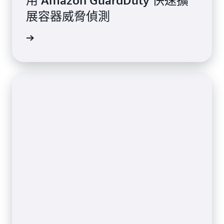
用 Amazon GuardDuty 快速擴
展容器威脅偵測
觀看影片