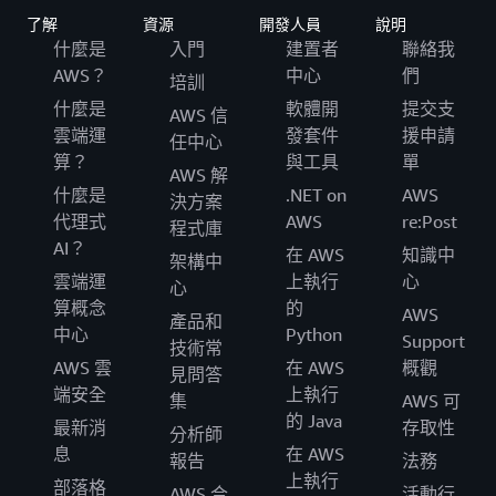
了解
資源
開發人員
說明
什麼是
入門
建置者
聯絡我
AWS？
中心
們
培訓
什麼是
軟體開
提交支
AWS 信
雲端運
發套件
援申請
任中心
算？
與工具
單
AWS 解
什麼是
.NET on
AWS
決方案
代理式
AWS
re:Post
程式庫
AI？
在 AWS
知識中
架構中
雲端運
上執行
心
心
算概念
的
AWS
產品和
中心
Python
Support
技術常
AWS 雲
在 AWS
概觀
見問答
端安全
上執行
集
AWS 可
的 Java
最新消
存取性
分析師
息
在 AWS
報告
法務
上執行
部落格
AWS 合
活動行