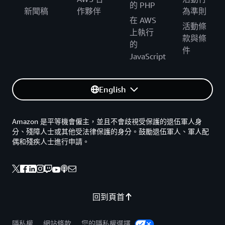
的 PHP
新聞稿
作夥伴
為準則
在 AWS
活動條
上執行
款與條
的
件
JavaScript
English
Amazon 是平等機會僱主，並且不會歧視受保護的退伍軍人身
分、殘障人士或其他受法律保護的身分。鼓勵退伍軍人、軍人配
偶和殘疾人士進行申請。
回到頁首
隱私權
網站條款
您的隱私權選擇