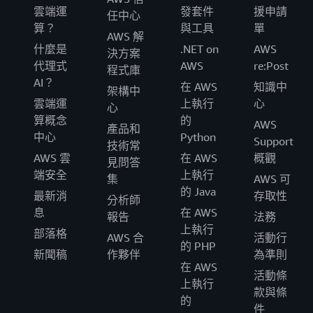
雲端運
發套件
援申請
任中心
算？
與工具
單
AWS 解
什麼是
.NET on
AWS
決方案
代理式
AWS
re:Post
程式庫
AI？
在 AWS
知識中
架構中
雲端運
上執行
心
心
算概念
的
AWS
產品和
中心
Python
Support
技術常
AWS 雲
在 AWS
概觀
見問答
端安全
上執行
集
AWS 可
的 Java
最新消
存取性
分析師
息
在 AWS
報告
法務
上執行
部落格
AWS 合
活動行
的 PHP
新聞稿
作夥伴
為準則
在 AWS
活動條
上執行
款與條
的
件