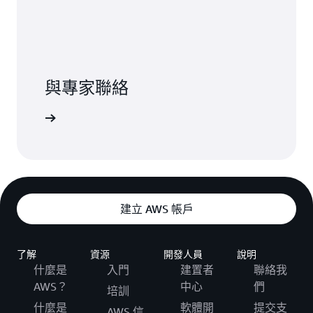
與專家聯絡
專家溝通。
建立 AWS 帳戶
了解
資源
開發人員
說明
什麼是
入門
建置者
聯絡我
AWS？
中心
們
培訓
什麼是
軟體開
提交支
AWS 信