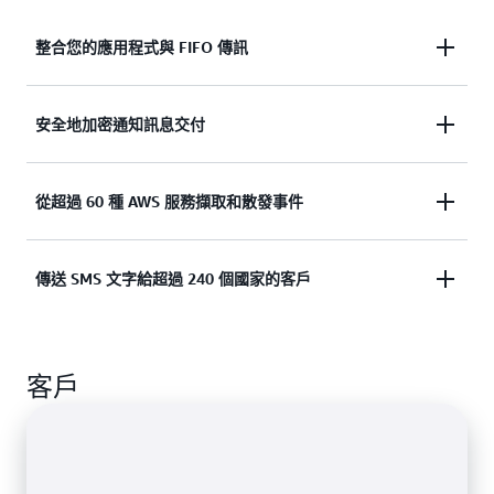
進一步了解
整合您的應用程式與 FIFO 傳訊
以嚴格排序的先進先出 (FIFO) 法交付訊息，以維護獨
安全地加密通知訊息交付
立應用程式間的正確性和一致性。
使用 AWS Key Management Service (KMS) 加密訊
從超過 60 種 AWS 服務擷取和散發事件
進一步了解訊息排序和重複資料刪除
息、使用 AWS PrivateLink 確保流量隱私，並使用資
源政策和標籤來控制存取。
跨 AWS 類別散發事件，例如分析、運算、容器、資
傳送 SMS 文字給超過 240 個國家的客戶
料庫、IoT、機器學習 (ML)、安全和儲存。
進一步了解安全和訊息加密
使用全球 SMS 搭配供應商的備援。使用寄件者 ID、
進一步了解事件來源和目的地
客戶
長碼、短碼、TFN 或 10DLC 設定 SMS 來源身分。
進一步了解 SMS 和行動推送通知