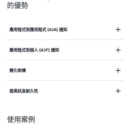
的優勢
應用程式到應用程式 (A2A) 通知
提供應用程式到應用程式 (A2A) 通知，以整合和解耦
應用程式到個人 (A2P) 通知
分散式應用程式。
透過 SMS 文字訊息、推送通知和電子郵件向您的客
簡化架構
進一步了解
戶發送應用程式到個人 (A2P) 通知。
透過訊息篩選、批次處理、排序和重復資料刪除，簡
提高訊息耐久性
進一步了解
化您的架構並降低成本。
透過封存、重播、傳遞重試和無效字母佇列 (DLQ) 提
進一步了解
使用案例
高訊息耐久性。