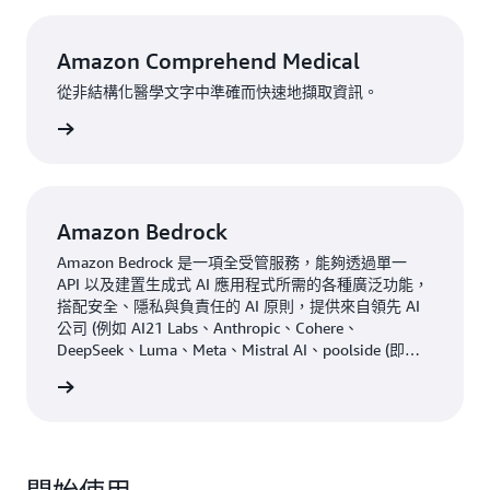
成果 | 在客戶體驗中提升效率
Amazon Pharmacy 使用額外的 AWS 服務來協助打造順
Amazon Comprehend Medical
暢的客戶體驗。為了轉錄醫生辦公室通過傳真發送的處
從非結構化醫學文字中準確而快速地擷取資訊。
方，Amazon Pharmacy 使用
Amazon T
extract — 一項服
一步了解
務，可以通過智能文件處理功能，從幾乎任何文件中自動
提取列印文本、手寫和數據。「在 AWS 上，我們匯集各
項技術來解決問題，從而實現了組合式創新。」Love 表
示，「我們可以靈活運用不同的技術來不斷改善醫療保
Amazon Bedrock
健。」
Amazon Bedrock 是一項全受管服務，能夠透過單一
Amazon Pharmacy 使用自己的自訂解決方案來構建處方
API 以及建置生成式 AI 應用程式所需的各種廣泛功能，
搭配安全、隱私與負責任的 AI 原則，提供來自領先 AI
處理資料，並使用
Amazon Compredeham Medical
，這
公司 (例如 AI21 Labs、Anthropic、Cohere、
是一項符合 HIPAA 合格的自然語言處理服務，該服務使
DeepSeek、Luma、Meta、Mistral AI、poolside (即將
用經過預先訓練的 ML 來理解並從非結構化醫療文本中提
推出)、Stability AI、TwelveLabs (即將推出)、Writer 和
一步了解
取健康資料。
Amazon ) 的各種高效能基礎模型 (FM) 選擇。
「我們在客戶支援工作中使用生成式 AI 來擷取付款人資
訊、思考下一步行動建議、審查保險，並協助我們解讀收
到的所有資料。」Amazon Pharmacy 資深首席工程師