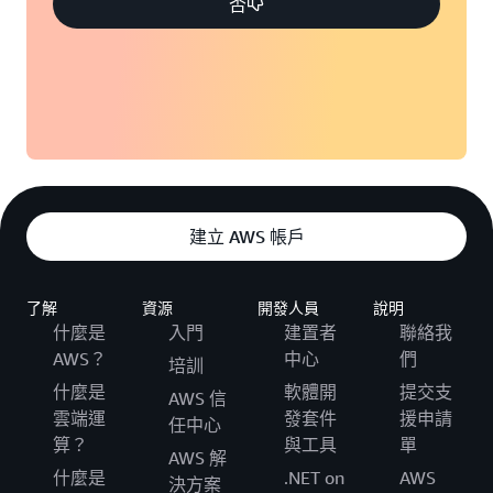
否
建立 AWS 帳戶
了解
資源
開發人員
說明
什麼是
入門
建置者
聯絡我
AWS？
中心
們
培訓
什麼是
軟體開
提交支
AWS 信
雲端運
發套件
援申請
任中心
算？
與工具
單
AWS 解
什麼是
.NET on
AWS
決方案