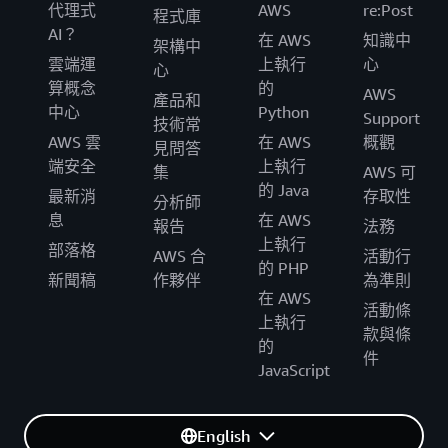
代理式
AWS
re:Post
程式庫
AI？
在 AWS
知識中
架構中
雲端運
上執行
心
心
算概念
的
AWS
產品和
中心
Python
Support
技術常
AWS 雲
在 AWS
概觀
見問答
端安全
上執行
集
AWS 可
的 Java
最新消
存取性
分析師
息
在 AWS
報告
法務
上執行
部落格
AWS 合
活動行
的 PHP
新聞稿
作夥伴
為準則
在 AWS
活動條
上執行
款與條
的
件
JavaScript
English