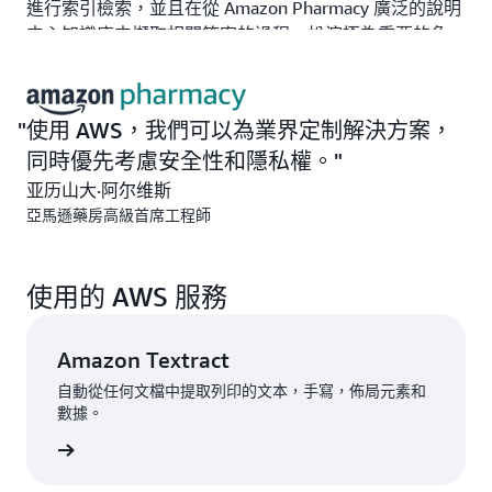
進行索引檢索，並且在從 Amazon Pharmacy 廣泛的說明
中心知識庫中擷取相關答案的過程，扮演極為重要的角
色。開發團隊使用
Amazon SageMaker JumpStart
快速
實驗不同模型，這是一個具有基礎模型、內建演算法和預
建的 ML 解決方案，只需點擊幾下即可部署的機器學習中
使用 AWS，我們可以為業界定制解決方案，
心。使用 Amazon SageMaker JumpStart，Amazon
同時優先考慮安全性和隱私權。
Pharmacy 開發團隊減少了數個月的工作量，否則他們需
亚历山大·阿尔维斯
要從頭開始訓練模型。
亞馬遜藥房高級首席工程師
第二個模型總結了提取的資訊供客戶服務代表審查，依據
Amazon Bedrock
存取的基礎模型，這是一項完全受管理
的服務，提供主要 AI 公司的高效能基礎模型選擇，以及
使用的 AWS 服務
組織建構具有安全性、隱私和負責任的 AI 產生性應用程
式所需的多種功能。客戶服務代表使用自然語言提出問題
Amazon Textract
並接收回應，這有助於提升生產力。「客戶打電話到我們
自動從任何文檔中提取列印的文本，手寫，佈局元素和
的支援中心詢問問題時，我們的模型會立即將資訊送到我
數據。
們代表的面前。」Love 表示，「這個流程的速度和品質
的提高改善了客戶的體驗。」
一步了解