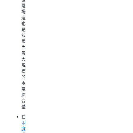
的
量。
電
工
場，
作。
這
進
藉
也
一
助
是
步
這
該
了
些
國
工
解
內
作，
最
AWS
大
在
規
2024
模
年
的
已
水
實
電
現
綜
全
合
球
體。
資
料
在
中
印
心
度
，