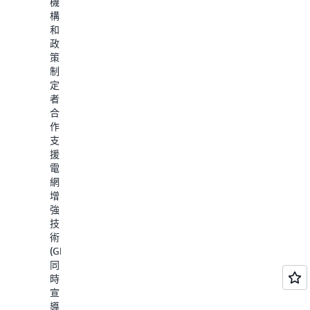
機
構
和
政
策
制
定
者
合
作，
支
援
電
網
增
強
技
術
(GET)，
同
時
宣
導