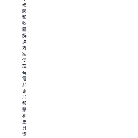
硬
體
和
軟
體
解
決
方
案，
使
現
有
電
網
更
加
智
慧
和
更
具
恢