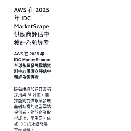
EcoVadis 永續
AWS 在 2025
發展
年 IDC
MarketScape
2024 年，AWS 在資
供應商評估中
料處理、託管和相關
活動產業中排名前
獲評為領導者
15%，總分為 73
分，排名第 93 個百
AWS 在 2025 年
分位，並獲得銀牌。
IDC MarketSscape
AWS 在環境、永續
全球永續發展雲端資
採購、勞工與人權以
料中心供應商評估中
及道德等所有類別中
獲評為領導者
的得分均高於產業平
均分。此評級反映了
隨著組織加速其雲端
AWS 對採用永續發
採用與 AI 計畫，選
展業務實務的承諾。
擇能夠提供永續發展
基礎結構的適當雲端
提供者，對於企業取
得成功非常重要。依
據 IDC 的永續發展
雲端資料。