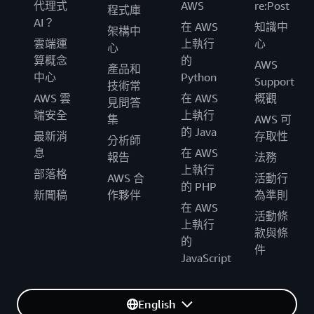
代理式
AWS
re:Post
程式庫
AI？
在 AWS
知識中
架構中
雲端運
上執行
心
心
算概念
的
AWS
產品和
中心
Python
Support
技術常
AWS 雲
在 AWS
概觀
見問答
端安全
上執行
集
AWS 可
的 Java
最新消
存取性
分析師
息
在 AWS
報告
法務
上執行
部落格
AWS 合
活動行
的 PHP
新聞稿
作夥伴
為準則
在 AWS
活動條
上執行
款與條
的
件
JavaScript
English