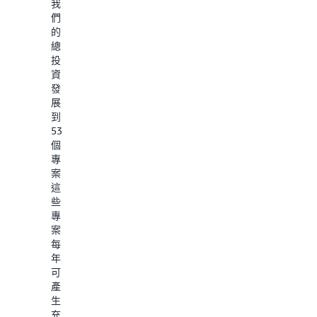
每
我
千
們
瓦
的
小
總
時
投
IT
資
負
發
載
展
抽
到
水
53
量
個
0.15
專
公
案，
升
這
(L/kWh)
些
的
專
WUE
案
目
每
標，
年
相
可
較
產
於
生
2023
充