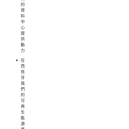
濟
的
作
成
策
資
人
較
略，
料
員
2023
該
中
效
年
策
心
率
41%
略
提
不
提
基
供
足
升
於
動
之
至
三
力。
處，
53%
個
進
的
核
在
而
水
心
西
盡
資
支
班
可
源
柱：
牙，
能
節
我
地
約
更
們
減
目
理
的
少
標。
想
可
用
AWS
的
再
水
正
設
生
量。
在
計
能
全
使
源
更
球
用