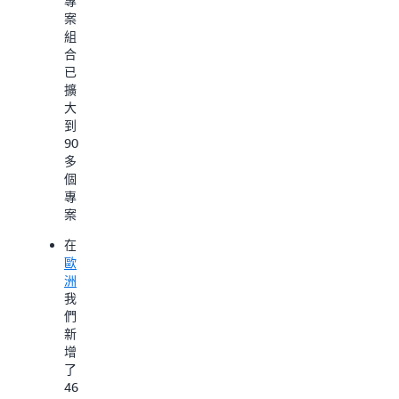
專
長
基
雲
案
的
礎
端
組
營
設
技
合
運
施
術
已
團
不
更
擴
隊
斷
多
大
在
提
的
到
AWS
高
復
90
資
用
原
多
料
水
個
中
效
專
進
心
率，
案。
一
部
並
步
署
且
在
了
以
投
歐
雲
解
資
洲
，
端
為
我
為
社
們
基
群
新
礎
和
增
的
環
了
各
境
46
項