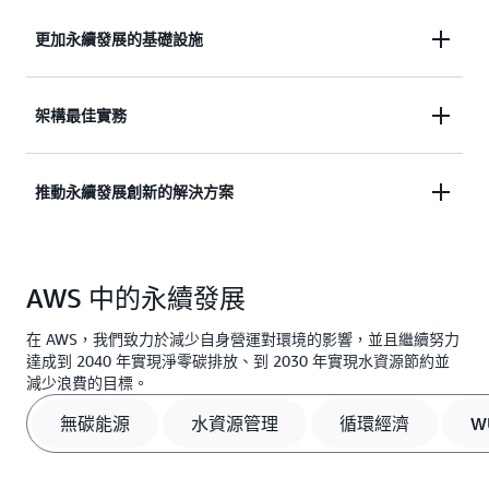
更加永續發展的基礎設施
AWS 不斷創新其基礎設施設計、建置和營運，力爭
架構最佳實務
到 2040 年實現淨零碳排放，到 2030 年實現水資源
節約。
AWS 提供最佳實務和技術指引，最佳化工作負載以
推動永續發展創新的解決方案
降低碳排放和成本。
AWS 提供解決方案來協助客戶進行創新，以實現其
AWS 中的永續發展
永續發展目標並挖掘全新的潛在營收。
在 AWS，我們致力於減少自身營運對環境的影響，並且繼續努力
達成到 2040 年實現淨零碳排放、到 2030 年實現水資源節約並
減少浪費的目標。
無碳能源
水資源管理
循環經濟
W