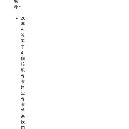
能
定，
向
率，
源。
以
社
同
及
群
時
2024
利
回
盡
年，
用
饋
可
Amazon
成
比
能
簽
千
直
減
署
上
接
少
了
萬
營
浪
4
的
運
費。
個
感
所
我
核
測
用
們
能
器
更
正
專
來
多
在
案，
偵
的
加
這
測
水
強
些
異
資
自
專
常
源。
身
案
狀
2024
的
將
況，
年，
循
為
提
AWS
環
我
醒
已
經
們
操
達