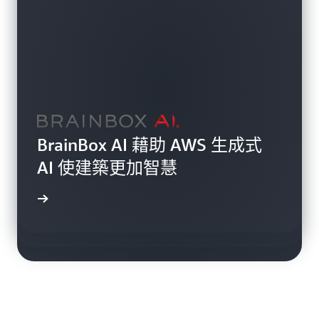
Bosch 行動平台和解決方案事業
BrainBox AI 藉助 AWS 生成式
Holcim 藉助 AWS 和 HERE 將時
部與 AWS 合作推動全球物流的
AI 使建築更加智慧
間敏感型材料安全交付速度加快
創新與效率
7 分鐘
案例研究
案例研究
案例研究