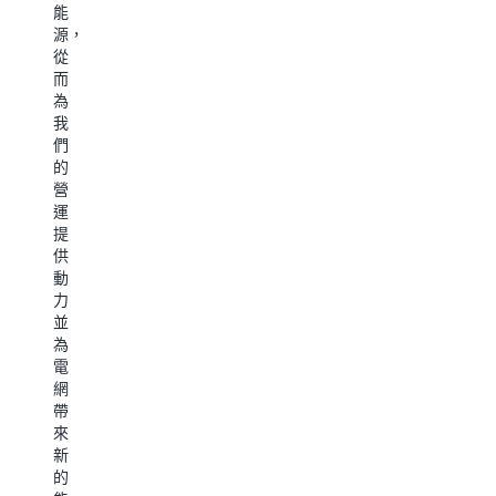
路
能
來
2030
線
源，
識
年
圖
從
別
實
中
而
洩
現
的
為
漏，
水
每
我
善
資
一
們
用
源
站，
的
現
節
AWS
營
場
約
都
運
處
—
將
提
理
實
繼
供
技
現
續
動
術，
水
最
力
微
資
大
並
調
源
限
為
機
節
度
電
械
約
地
網
冷
意
提
帶
卻
味
高
來
作
著
資
新
業
AWS
源
的
設
將
效