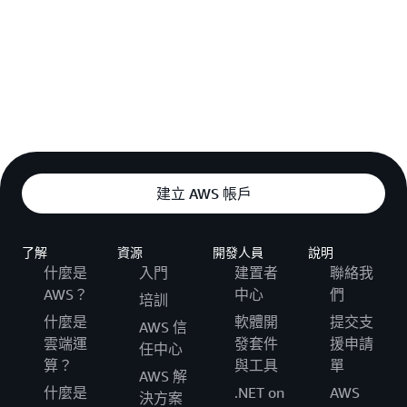
建立 AWS 帳戶
了解
資源
開發人員
說明
什麼是
入門
建置者
聯絡我
AWS？
中心
們
培訓
什麼是
軟體開
提交支
AWS 信
雲端運
發套件
援申請
任中心
算？
與工具
單
AWS 解
什麼是
.NET on
AWS
決方案