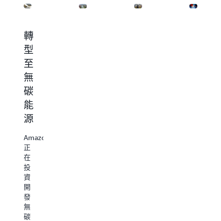
轉
AWS
提
水
型
在
高
資
至
水
我
源
無
利
們
使
碳
方
營
用
能
面
運
效
源
取
中
率
得
的
Amazon
AWS
進
循
正
藉
在
由
展
環
投
使
性
資
用
AWS
開
即
致
在
發
時
力
我
無
資
於
們
碳
料
到