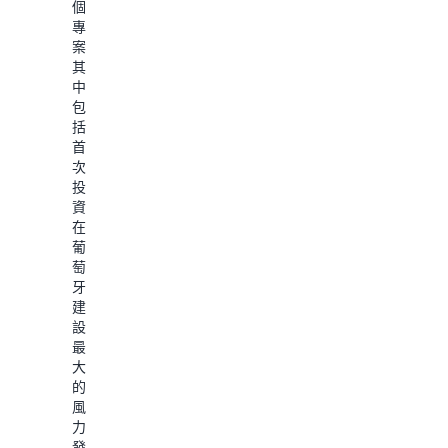
補
個
技
充
專
術，
水
案，
用
源
其
於
的
中
確
專
包
定
案，
括
並
從
首
追
而
次
蹤
以
投
保
創
資
障
新
在
或
方
葡
改
式
萄
善
降
牙
水
低
建
資
各
設
源
個
最
使
設
大
用
施
的
效
的
風
率
用
力
(WUE)
水
發