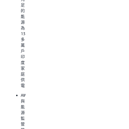
年
足
提
的
升
能
了
源，
17%，
為
自
130
2021
多
年
萬
以
戶
來
印
提
度
升
家
了
庭
40%。
供
電。
AWS
與
能
源
監
管