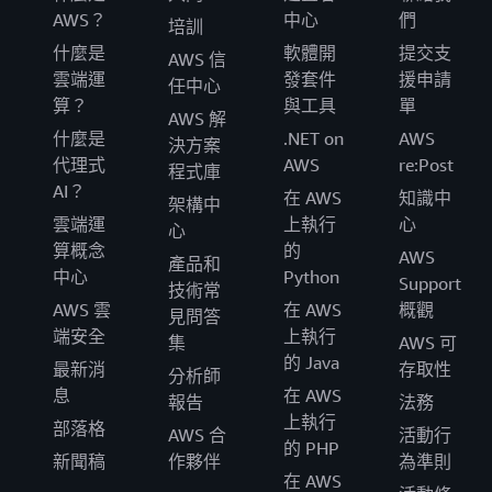
AWS？
中心
們
培訓
什麼是
軟體開
提交支
AWS 信
雲端運
發套件
援申請
任中心
算？
與工具
單
AWS 解
什麼是
.NET on
AWS
決方案
代理式
AWS
re:Post
程式庫
AI？
在 AWS
知識中
架構中
雲端運
上執行
心
心
算概念
的
AWS
產品和
中心
Python
Support
技術常
AWS 雲
在 AWS
概觀
見問答
端安全
上執行
集
AWS 可
的 Java
最新消
存取性
分析師
息
在 AWS
報告
法務
上執行
部落格
AWS 合
活動行
的 PHP
新聞稿
作夥伴
為準則
在 AWS