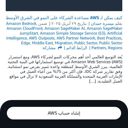
كيف يمكن لـ AWS مساعدة الشركاء على النمو في الشرق الأوسط
بقلم
ميسرة حمدان
بتاريخ
۲۹ أبريل ۲۰۲۵
ضمن
,
Amazon Bedrock
Amazon CloudFront
,
Amazon SageMaker AI
,
Amazon SageMaker
JumpStart
,
Amazon Simple Storage Service (S3)
,
Artificial
Intelligence
,
AWS Outposts
,
AWS Partner Network
,
Best Practices
,
Edge
,
Middle East
,
Migration
,
Public Sector
,
Public Sector
Regions
,
Partners
الرابط الدائم
مشاركة
يُعد التوسع العالمي أحد أهم محركات النمو لشركاء AWS. ومع استمرار
Amazon Web Services (AWS) في توسيع استثماراتها في البنية التحتية
العالمية، يبرز الشرق الأوسط كمنطقة واعدة تتميز بفرص نمو استثنائية.
وفق تقارير شركة IDC، فإن أكثر من 75% من أعباء العمل في
الإمارات العربية المتحدة والمملكة العربية السعودية لا تزال في مواقع
العمل التقليدية. […]
إنشاء حساب AWS