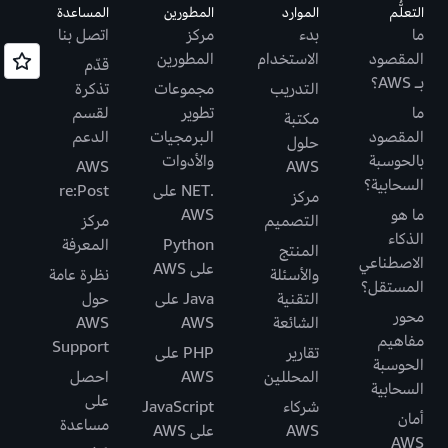
التعلُّم
الموارد
المطورين
المساعدة
ما
بدء
مركز
اتصل بنا
المقصود
الاستخدام
المطورين
قدّم
بـ AWS؟
التدريب
مجموعات
تذكرة
ما
تطوير
لقسم
مكتبة
المقصود
البرمجيات
الدعم
حلول
بالحوسبة
والأدوات
AWS
AWS
السحابية؟
.NET على
re:Post
مركز
ما هو
AWS
التصميم
مركز
الذكاء
Python
المعرفة
المنتج
الاصطناعي
على AWS
والأسئلة
نظرة عامة
المستقل؟
التقنية
Java على
حول
محور
الشائعة
AWS
AWS
مفاهيم
Support
تقارير
PHP على
الحوسبة
المحللين
AWS
احصل
السحابية
على
شركاء
JavaScript
أمان
مساعدة
AWS
على AWS
AWS