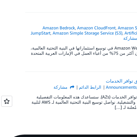
Amazon Bedrock
,
Amazon CloudFront
,
Amazon S
JumpStart
,
Amazon Simple Storage Service (S3)
,
Artific
شاركة
يُعد التوسع العالمي أحد أهم محركات النمو لشركاء AWS. ومع استمرار Amazon Web Services (AWS) في توسيع استثماراتها في البنية التحتية العالمية،
يبرز الشرق الأوسط كمنطقة واعدة تتميز بفرص نمو استثنائية. وفق تقارير شركة IDC، فإن أكثر من 75% من أعباء العمل في الإمارات العربية المتحدة
Announcements
الرابط الدائم
مشاركة
بدءًا من اليوم، يمكنك الاطلاع على المعلومات الجغرافية التفصيلية لمناطق AWS ومناطق توافر الخدمات (AZs). ستساعدك هذه المعلومات التفصيلية
على اختيار المناطق ومناطق توافر الخدمات التي تتوافق مع متطلباتك التنظيمية والامتثالية والتشغيلية. نواصل توسيع البنية التحتية العالمية لـ AWS لتلبية