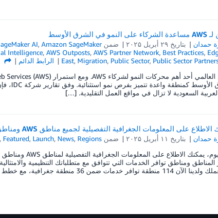
في الشرق الأوسط
 حمدان
بتاريخ
۲۹ أبريل ۲۰۲۵
ضمن
Amazon SageMaker
,
ageMaker AI
ial Intelligence
,
AWS Outposts
,
AWS Partner Network
,
Best Practices
,
Ed
Public Sector Partner
,
Public Sector
,
Migration
,
East
الرابط الدائم
م
لعربية السعودية لا تزال في مواقع العمل التقليدية. […]
اطلاع على المعلومات الجغرافية التفصيلية لجميع مناطق AWS ومناطق توافر الخدمات
 حمدان
بتاريخ
۱۱ أبريل ۲۰۲۵
ضمن
Regions
,
News
,
Launch
,
Featured
,
توافر خدمات ضمن 36 منطقة جغرافية، مع خطط مُعلنة لـ […]