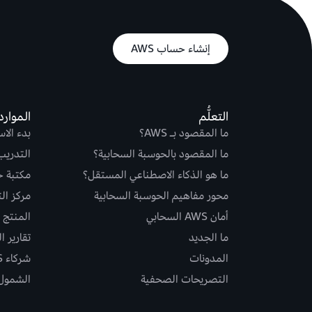
إنشاء حساب AWS
التعلُّم
الموارد
ما المقصود بـ AWS؟
بدء الا
ما المقصود بالحوسبة السحابية؟
التدريب
ما هو الذكاء الاصطناعي المستقل؟
مكتبة حلو
محور مفاهيم الحوسبة السحابية
مركز ال
أمان AWS السحابي
المنتج و
ما الجديد
تقارير ا
المدونات
شركاء AWS
التصريحات الصحفية
الشمول و