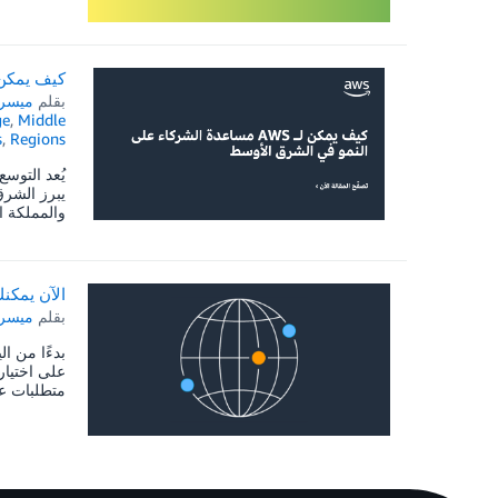
كيف يمكن لـ AWS مساعدة الشركاء على النمو 
بقلم
ميسرة
ge
,
Middle
s
,
Regions
والمملكة ا
الآن يمكنك ال
بقلم
ميسرة
متطلبات عملك ولدينا الآن 114 منطقة 