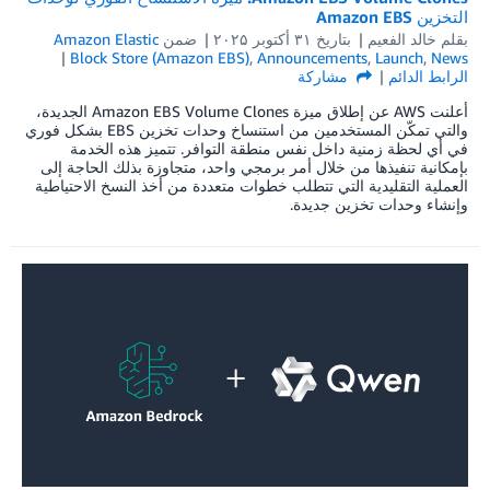
التخزين Amazon EBS
بقلم
خالد الفعيم
بتاريخ
۳۱ أكتوبر ۲۰۲۵
ضمن
Amazon Elastic
Block Store (Amazon EBS)
,
Announcements
,
Launch
,
News
الرابط الدائم
مشاركة
أعلنت AWS عن إطلاق ميزة Amazon EBS Volume Clones الجديدة،
والتي تمكّن المستخدمين من استنساخ وحدات تخزين EBS بشكل فوري
في أي لحظة زمنية داخل نفس منطقة التوافر. تتميز هذه الخدمة
بإمكانية تنفيذها من خلال أمر برمجي واحد، متجاوزة بذلك الحاجة إلى
العملية التقليدية التي تتطلب خطوات متعددة من أخذ النسخ الاحتياطية
وإنشاء وحدات تخزين جديدة.