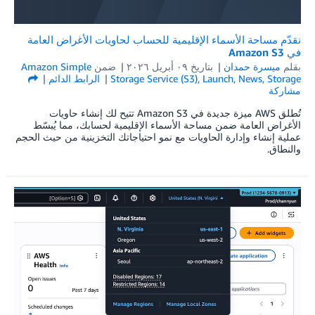
نقدّم مساحة الأسماء الإقليمية للحساب لحاويات الأغراض العامة
في Amazon S3
بقلم
ميسرة حمدان
بتاريخ
۰۹ أبريل ۲۰۲٦
ضمن
Amazon Simple
Storage
,
News
,
Launch
,
Storage Service (S3)
الرابط الدائم
مشاركة
تُطلق AWS ميزة جديدة في Amazon S3 تتيح لك إنشاء حاويات
الأغراض العامة ضمن مساحة الأسماء الإقليمية لحسابك، مما يُبسّط
عملية إنشاء وإدارة الحاويات مع نمو احتياجاتك التخزينية من حيث الحجم
والنطاق.