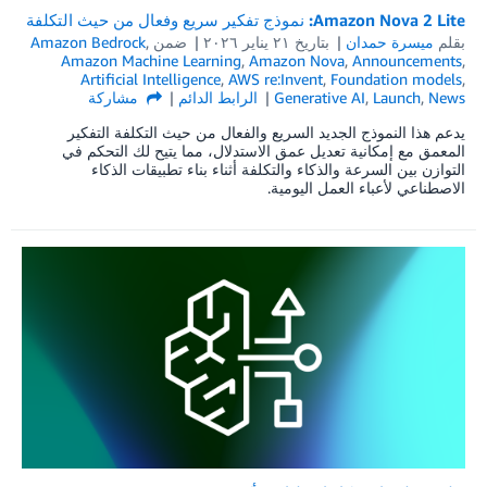
Amazon Nova 2 Lite: نموذج تفكير سريع وفعال من حيث التكلفة
بقلم
ميسرة حمدان
بتاريخ
۲۱ يناير ۲۰۲٦
ضمن
,
Amazon Bedrock
Amazon Machine Learning
,
Amazon Nova
,
Announcements
,
Artificial Intelligence
,
AWS re:Invent
,
Foundation models
,
News
,
Launch
,
Generative AI
الرابط الدائم
مشاركة
يدعم هذا النموذج الجديد السريع والفعال من حيث التكلفة التفكير
المعمق مع إمكانية تعديل عمق الاستدلال، مما يتيح لك التحكم في
التوازن بين السرعة والذكاء والتكلفة أثناء بناء تطبيقات الذكاء
الاصطناعي لأعباء العمل اليومية.