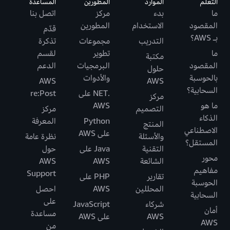
التعلُّم
الموارد
المطورين
المساعدة
ما
بدء
مركز
اتصل بنا
المقصود
الاستخدام
المطورين
قدّم
بـ AWS؟
التدريب
مجموعات
تذكرة
ما
تطوير
لقسم
مكتبة
المقصود
البرمجيات
الدعم
حلول
بالحوسبة
والأدوات
AWS
AWS
السحابية؟
.NET على
re:Post
مركز
ما هو
AWS
التصميم
مركز
الذكاء
Python
المعرفة
المنتج
الاصطناعي
على AWS
والأسئلة
نظرة عامة
المستقل؟
التقنية
Java على
حول
محور
الشائعة
AWS
AWS
مفاهيم
Support
تقارير
PHP على
الحوسبة
المحللين
AWS
احصل
السحابية
على
شركاء
JavaScript
أمان
مساعدة
AWS
على AWS
AWS
من