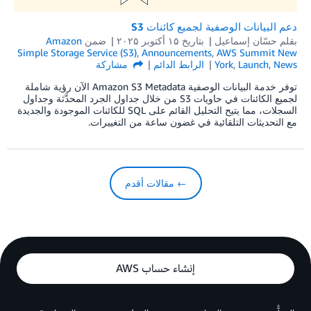
دعم البيانات الوصفية لجميع كائنات S3
بقلم
حسّان إسماعيل
بتاريخ
۱۵ أكتوبر ۲۰۲۵
ضمن
Amazon
Simple Storage Service (S3)
,
Announcements
,
AWS Summit New
News
,
Launch
,
York
الرابط الدائم
مشاركة
توفر خدمة البيانات الوصفية Amazon S3 Metadata الآن رؤية شاملة
لجميع الكائنات في حاويات S3 من خلال جداول الجرد المحدَّثة وجداول
السجلات، مما يتيح التحليل القائم على SQL للكائنات الموجودة والجديدة
مع التحديثات التلقائية في غضون ساعة من التغييرات.
← مقالات أقدم
إنشاء حساب AWS