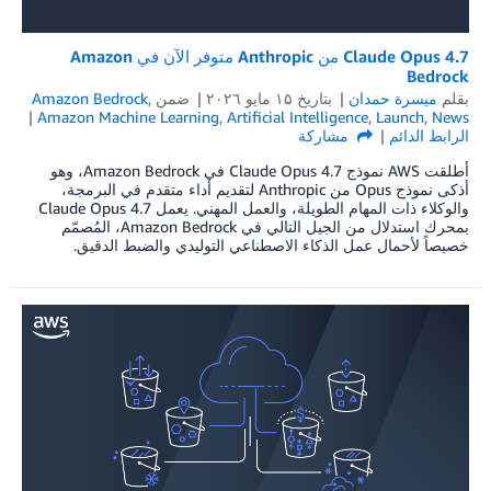
Claude Opus 4.7 من Anthropic متوفر الآن في Amazon
Bedrock
بقلم
ميسرة حمدان
بتاريخ
۱۵ مايو ۲۰۲٦
ضمن
,
Amazon Bedrock
Amazon Machine Learning
,
Artificial Intelligence
,
Launch
,
News
الرابط الدائم
مشاركة
أطلقت AWS نموذج Claude Opus 4.7 في Amazon Bedrock، وهو
أذكى نموذج Opus من Anthropic لتقديم أداء متقدم في البرمجة،
والوكلاء ذات المهام الطويلة، والعمل المهني. يعمل Claude Opus 4.7
بمحرك استدلال من الجيل التالي في Amazon Bedrock، المُصمّم
خصيصاً لأحمال عمل الذكاء الاصطناعي التوليدي والضبط الدقيق.