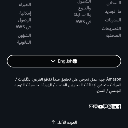
الشمول
السحابي
الخبراء
والتنوع
ما الجديد
إمكانية
والمساواة
المدونات
الوصول
في AWS
في AWS
التصريحات
الصحفية
الشؤون
القانونية
English
Amazon جهة عمل تحرص على تحقيق مبدأ تكافؤ الفرص: للأقليات /
المرأة / متحدي الإعاقة / المحاربين القدماء / الهوية الجنسية / التوجه
الجنسي / السن.
العودة للأعلى