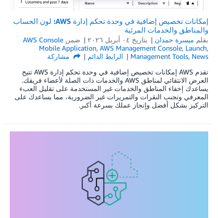
إمكانات تخصيص إضافية في وحدة تحكم إدارة AWS: لون الحساب
والمناطق والخدمات المرئية
بقلم
ميسرة حمدان
بتاريخ
۰٤ أبريل ۲۰۲٦
ضمن
AWS Console
Mobile Application
,
AWS Management Console
,
Launch
,
News
,
Management Tools
الرابط الدائم
مشاركة
تقدم AWS إمكانات تخصيص إضافية في وحدة تحكم إدارة AWS تتيح
العرض الانتقائي لمناطق AWS والخدمات ذات الصلة لأعضاء فريقك.
يساعدك إخفاء المناطق والخدمات غير المستخدمة على تقليل العبء
المعرفي وتجنب النقرات والتمريرات غير الضرورية، مما يساعدك على
التركيز بشكل أفضل وإنجاز عملك بسرعة أكبر.