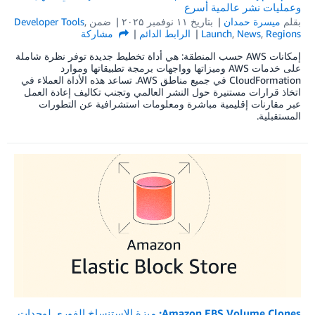
وعمليات نشر عالمية أسرع
بقلم
ميسرة حمدان
بتاريخ
۱۱ نوفمبر ۲۰۲۵
ضمن
,
Developer Tools
Regions
,
News
,
Launch
الرابط الدائم
مشاركة
إمكانات AWS حسب المنطقة: هي أداة تخطيط جديدة توفر نظرة شاملة
على خدمات AWS وميزاتها وواجهات برمجة تطبيقاتها وموارد
CloudFormation في جميع مناطق AWS. تساعد هذه الأداة العملاء في
اتخاذ قرارات مستنيرة حول النشر العالمي وتجنب تكاليف إعادة العمل
عبر مقارنات إقليمية مباشرة ومعلومات استشرافية عن التطورات
المستقبلية.
Amazon EBS Volume Clones: ميزة الاستنساخ الفوري لوحدات