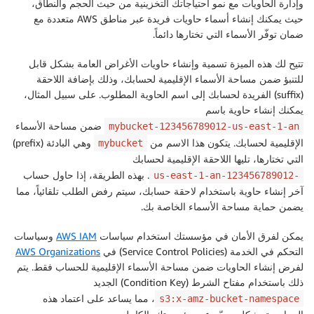
وإدارة الحاويات مع نمو احتياجاتك التخزينية من حيث الحجم والنطاق،
حيث يمكنك إنشاء أسماء حاويات فريدة عبر مناطق AWS متعددة مع
ضمان توفّر الأسماء التي تختارها دائماً.
تتيح لك هذه الميزة تسمية وإنشاء حاويات الأغراض العامة بشكل قابل
للتنبؤ ضمن مساحة الأسماء الإقليمية لحسابك، وذلك بإضافة اللاحقة
(suffix) الفريدة لحسابك إلى اسم الحاوية المطلوب. على سبيل المثال،
يمكنك إنشاء حاوية باسم
ضمن مساحة الأسماء
mybucket-123456789012-us-east-1-an
الإقليمية لحسابك. يتكون هذا الاسم من
وهي البادئة (prefix)
mybucket
التي تختارها، تليها اللاحقة الإقليمية لحسابك
. بهذه الطريقة، إذا حاول حساب
-123456789012-us-east-1-an
آخر إنشاء حاوية باستخدام لاحقة حسابك، سيتم رفض الطلب تلقائياً، مما
يضمن حماية مساحة الأسماء الخاصة بك.
يمكن لفرق الأمان في مؤسستك استخدام سياسات
AWS IAM
وسياسات
التحكم في الخدمة (Service Control Policies) في
AWS Organizations
لفرض إنشاء الحاويات ضمن مساحة الأسماء الإقليمية للحساب فقط. يتم
ذلك باستخدام مفتاح الشرط (Condition Key) الجديد
، مما يساعد على اعتماد هذه
s3:x-amz-bucket-namespace