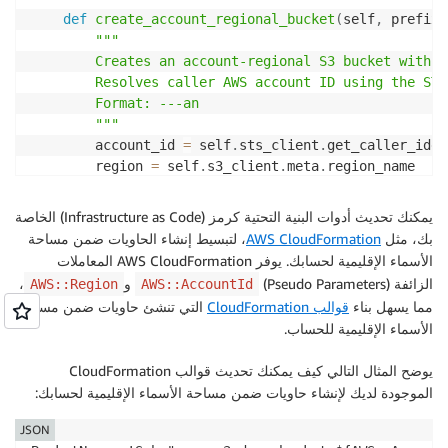
def
create_account_regional_bucket
(
self
,
 prefix
)
"""

        Creates an account-regional S3 bucket with t
        Resolves caller AWS account ID using the STS
        Format: ---an

        """
        account_id 
=
 self
.
sts_client
.
get_caller_iden
        region 
=
 self
.
s3_client
.
meta
.
region_name

        bucket_name 
=
 self
.
_generate_account_regiona
            prefix
,
 account_id
,
 region

يمكنك تحديث أدوات البنية التحتية كرمز (Infrastructure as Code) الخاصة
)
بك، مثل
AWS CloudFormation
، لتبسيط إنشاء الحاويات ضمن مساحة
الأسماء الإقليمية لحسابك. يوفر AWS CloudFormation المعاملات
        params 
=
{
الزائفة (Pseudo Parameters)
و
،
AWS::Region
AWS::AccountId
"Bucket"
:
 bucket_name
,
مما يسهل بناء
قوالب CloudFormation
التي تنشئ حاويات ضمن مساحة
"BucketNamespace"
:
"account-regional"
الأسماء الإقليمية للحساب.
}
if
 region 
!=
"us-east-1"
:
يوضح المثال التالي كيف يمكنك تحديث قوالب CloudFormation
            params
[
"CreateBucketConfiguration"
]
=
{
الموجودة لديك لإنشاء حاويات ضمن مساحة الأسماء الإقليمية لحسابك:
"LocationConstraint"
:
 region

}
JSON