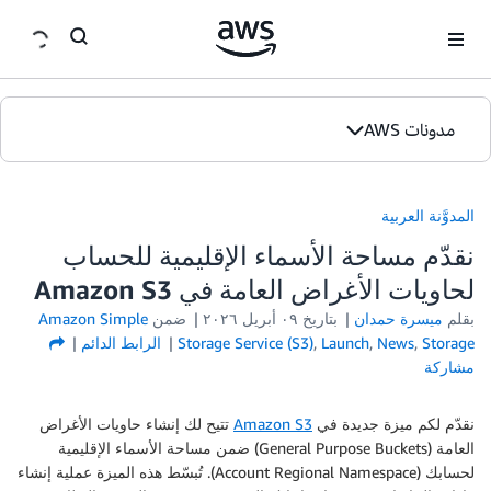
ان
مدونات AWS
الصفحة الرئيسية
المدوَّنة العربية
الإصدارات
نقدّم مساحة الأسماء الإقليمية للحساب
لحاويات الأغراض العامة في Amazon S3
بقلم
ميسرة حمدان
بتاريخ
۰۹ أبريل ۲۰۲٦
ضمن
Amazon Simple
Storage
,
News
,
Launch
,
Storage Service (S3)
الرابط الدائم
مشاركة
نقدّم لكم ميزة جديدة في
Amazon S3
تتيح لك إنشاء حاويات الأغراض
العامة (General Purpose Buckets) ضمن مساحة الأسماء الإقليمية
لحسابك (Account Regional Namespace). تُبسّط هذه الميزة عملية إنشاء