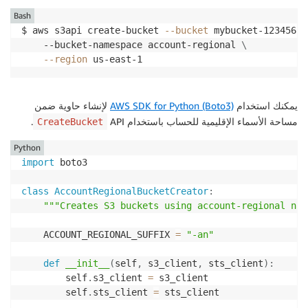
Bash
$ aws s3api create-bucket 
--bucket
 mybucket-12345678
	--bucket-namespace account-regional 
\
--region
 us-east-1
يمكنك استخدام
AWS SDK for Python (Boto3)
لإنشاء حاوية ضمن
مساحة الأسماء الإقليمية للحساب باستخدام API
.
CreateBucket
Python
import
 boto3

class
AccountRegionalBucketCreator
:
"""Creates S3 buckets using account-regional nam
    ACCOUNT_REGIONAL_SUFFIX 
=
"-an"
def
__init__
(
self
,
 s3_client
,
 sts_client
)
:
        self
.
s3_client 
=
 s3_client

        self
.
sts_client 
=
 sts_client
