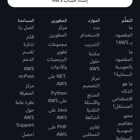
إنشاء حساب AWS
التعلُّم
الموارد
المطورين
المساعدة
ما
بدء
مركز
اتصل بنا
المقصود
الاستخدام
المطورين
قدّم
بـ AWS؟
التدريب
مجموعات
تذكرة
ما
تطوير
لقسم
مكتبة
المقصود
البرمجيات
الدعم
حلول
بالحوسبة
والأدوات
AWS
AWS
السحابية؟
.NET على
re:Post
مركز
ما هو
AWS
التصميم
مركز
الذكاء
Python
المعرفة
المنتج
الاصطناعي
على AWS
والأسئلة
نظرة عامة
المستقل؟
التقنية
Java على
حول
محور
الشائعة
AWS
AWS
مفاهيم
Support
تقارير
PHP على
الحوسبة
المحللين
AWS
احصل
السحابية