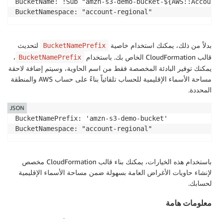
BucketName: !Sub "amzn-s3-demo-bucket-${AWS::Account
return
 self
.
s3_client
.
create_bucket
(
**
params
BucketNamespace: "account-regional"
def
_generate_account_regional_bucket_name
(
self
,
return
f"
{
prefix
}
-
{
account_id
}
-
{
region
}
{
self
بدلاً من ذلك، يمكنك استخدام خاصية
لتحديث
BucketNamePrefix
قالب CloudFormation الخاص بك. باستخدام
،
BucketNamePrefix
if
 __name__ 
==
'__main__'
:
يمكنك توفير البادئة المخصصة فقط من اسم الحاوية، وسيتم إضافة لاحقة
    s3_client 
=
 boto3
.
client
(
's3'
)
مساحة الأسماء الإقليمية للحساب تلقائياً بناءً على حساب AWS والمنطقة
    sts_client 
=
 boto3
.
client
(
'sts'
)
المحددة.
JSON
    creator 
=
 AccountRegionalBucketCreator
(
s3_client
BucketNamePrefix: 'amzn-s3-demo-bucket'

    response 
=
 creator
.
create_account_regional_bucke
print
(
f"Bucket created: 
{
response
}
"
)
باستخدام هذه الخيارات، يمكنك بناء قالب CloudFormation مخصص
لإنشاء حاويات الأغراض العامة بسهولة ضمن مساحة الأسماء الإقليمية
لحسابك.
معلومات هامة