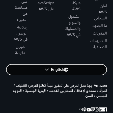
على
شركاء
JavaScript
أمان
مساعدة
AWS
على AWS
AWS
من
الشمول
السحابي
الخبراء
والتنوع
ما الجديد
إمكانية
والمساواة
المدونات
الوصول
في AWS
في AWS
التصريحات
الصحفية
الشؤون
القانونية
English
Amazon جهة عمل تحرص على تحقيق مبدأ تكافؤ الفرص: للأقليات /
المرأة / متحدي الإعاقة / المحاربين القدماء / الهوية الجنسية / التوجه
الجنسي / السن.