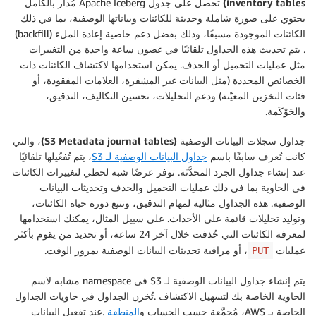
inventory tables)
تحصل على جدول Apache Iceberg مُدار بالكامل
يحتوي على صورة شاملة وحديثة للكائنات وبياناتها الوصفية، بما في ذلك
الكائنات الموجودة مسبقًا، وذلك بفضل دعم خاصية إعادة الملء (backfill)
. يتم تحديث هذه الجداول تلقائيًا في غضون ساعة واحدة من التغييرات
مثل عمليات التحميل أو الحذف. يمكن استخدامها لاكتشاف الكائنات ذات
الخصائص المحددة (مثل البيانات غير المشفرة، العلامات المفقودة، أو
فئات التخزين المعيّنة) ودعم التحليلات، تحسين التكاليف، التدقيق،
والحَوْكَمة.
جداول سجلات البيانات الوصفية (S3 Metadata journal tables)
، والتي
كانت تُعرف سابقًا باسم
جداول البيانات الوصفية لـ S3
، يتم تُفعّيلها تلقائيًا
عند إنشاء جداول الجرد المحدَّثة. توفر عرضًا شبه لحظي لتغييرات الكائنات
في الحاوية بما في ذلك عمليات التحميل والحذف وتحديثات البيانات
الوصفية. هذه الجداول مثالية لمهام التدقيق، وتتبع دورة حياة الكائنات،
وتوليد تحليلات قائمة على الأحداث. على سبيل المثال، يمكنك استخدامها
لمعرفة الكائنات التي حُذفت خلال آخر 24 ساعة، أو تحديد من يقوم بأكثر
عمليات
، أو مراقبة تحديثات البيانات الوصفية بمرور الوقت.
PUT
يتم إنشاء جداول البيانات الوصفية لـ S3 في namespace مشابه لاسم
الحاوية الخاصة بك لتسهيل الاكتشاف .تُخزن الجداول في حاويات الجداول
الخاصة بـ AWS، مُجمَّعة حسب الحساب و
المنطقة
.عند تفعيل البيانات