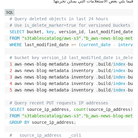
فيما يلي بعض الاستعلامات التي يمكن تجربتها:
SQL
# Query deleted objects in last 24 hours
# Use is_delete_marker=true for versioned buckets an
SELECT
 bucket
,
key
,
 version_id
,
FROM
"s3tablescatalog/aws-s3"
.
"b_aws-news-blog-metad
WHERE
 last_modified_date 
>=
(
current_date
-
interval
# bucket key version_id last_modified_date is_delete
1
 aws
-
news
-
blog
-
metadata
-
inventory 
.
build
/
index
-
buil
2
 aws
-
news
-
blog
-
metadata
-
inventory 
.
build
/
index
-
buil
3
 aws
-
news
-
blog
-
metadata
-
inventory 
.
build
/
index
-
buil
4
 aws
-
news
-
blog
-
metadata
-
inventory 
.
build
/
index
-
buil
5
 aws
-
news
-
blog
-
metadata
-
inventory 
.
build
/
index
-
buil
# Query recent PUT requests IP addresses
SELECT
 source_ip_address
,
count
(
source_ip_address
)
FROM
"s3tablescatalog/aws-s3"
.
"b_aws-news-blog-metad
GROUP
BY
 source_ip_address
;
#	source_ip_address	_col1