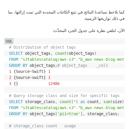
1
	my_laptop_IP_address	
12488
كما نلاحظ تساعدنا النتائج في تتبع الكائنات المحددة التي تمت إزالتها، بما
# Query S3 Lifecycle expired objects in last 7 days
في ذلك تواريخها الزمنية.
SELECT
 bucket
,
key
,
 version_id
,
 last_modified_date
,
FROM
"s3tablescatalog/aws-s3"
.
"b_aws-news-blog-metad
الآن، لنلقي نظرة على جدول الجرد المحدَّث:
WHERE
 requester 
=
's3.amazonaws.com'
AND
 record_type
SQL
(
not
 applicable 
to
 my demo bucket
)
# Distribution of object tags
SELECT
 object_tags
,
count
(
object_tags
)
FROM
"s3tablescatalog/aws-s3"
.
"b_aws-news-blog-metad
GROUP
BY
 object_tags
;
# object_tags    _col1
1
 {Source
=
Swift} 
1
2
 {Source
=
swift} 
1
3
 {}             
12486
# Query storage class and size for specific tags
SELECT
 storage_class
,
count
(
*
)
as
 count
,
sum
(
size
)
/
FROM
"s3tablescatalog/aws-s3"
.
"b_aws-news-blog-metad
GROUP
BY
 object_tags
[
'pii=true'
]
,
 storage_class
;
# storage_class count   usage