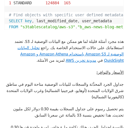
1
 STANDARD      
124884
165
# Find objects with specific user defined metadata
SELECT
key
,
 last_modified_date
,
FROM
"s3tablescatalog/aws-s3"
.
"b_aws-news-blog-metad
WHERE
 cardinality
(
user_metadata
)
>
0
ORDER
BY
 last_m
هذه مجرد أمثلة قليلة لما هو ممكن مع البيانات الوصفية لـ S3. تعتمد
(
not
 applicable 
to
 my demo bucket
)
استعلاماتك على حالات الاستخدام الخاصة بك. راجع
تحليل البيانات
الوصفية لـ Amazon S3 باستخدام Amazon Athena و Amazon
QuickSight
في
مدونة تخزين AWS
لمزيد من الأمثلة.
الأسعار والتوافر:
جداول الجرد المحدَّثة والسجلات للبيانات الوصفية متاحة اليوم في مناطق
شرق الولايات المتحدة (أوهايو، فيرجينيا الشمالية) وغرب الولايات المتحدة
(كاليفورنيا الشمالية)
يتم تحصيل رسوم على جداول السجلات بقيمة 0.30 دولار لكل مليون
تحديث. هذا تخفيض بنسبة 33 بالمائة عن سعرنا السابق.
بالنسبة لجداول الجرد، هناك تكلفة ملء خلفي لمرة واحدة قدرها 0.30