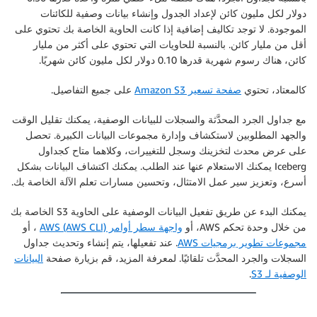
دولار لكل مليون كائن لإعداد الجدول وإنشاء بيانات وصفية للكائنات
الموجودة. لا توجد تكاليف إضافية إذا كانت الحاوية الخاصة بك تحتوي على
أقل من مليار كائن. بالنسبة للحاويات التي تحتوي على أكثر من مليار
كائن، هناك رسوم شهرية قدرها 0.10 دولار لكل مليون كائن شهريًا.
كالمعتاد، تحتوي
صفحة تسعير Amazon S3
على جميع التفاصيل.
مع جداول الجرد المحدَّثة والسجلات للبيانات الوصفية، يمكنك تقليل الوقت
والجهد المطلوبين لاستكشاف وإدارة مجموعات البيانات الكبيرة. تحصل
على عرض محدث لتخزينك وسجل للتغييرات، وكلاهما متاح كجداول
Iceberg يمكنك الاستعلام عنها عند الطلب. يمكنك اكتشاف البيانات بشكل
أسرع، وتعزيز سير عمل الامتثال، وتحسين مسارات تعلم الآلة الخاصة بك.
يمكنك البدء عن طريق تفعيل البيانات الوصفية على الحاوية S3 الخاصة بك
من خلال وحدة تحكم AWS، أو
واجهة سطر أوامر AWS (AWS CLI)
، أو
مجموعات تطوير برمجيات AWS
. عند تفعيلها، يتم إنشاء وتحديث جداول
السجلات والجرد المحدَّث تلقائيًا. لمعرفة المزيد، قم بزيارة صفحة
البيانات
الوصفية لـ S3
.