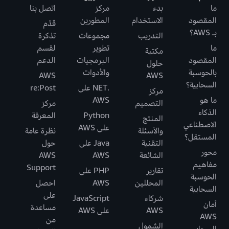
ما
بدء
مركز
اتصل بنا
المقصود
الاستخدام
المطورين
قدّم
بـ AWS؟
التدريب
مجموعات
تذكرة
ما
تطوير
لقسم
مكتبة
المقصود
البرمجيات
الدعم
حلول
بالحوسبة
والأدوات
AWS
AWS
السحابية؟
.NET على
re:Post
مركز
ما هو
AWS
التصميم
مركز
الذكاء
Python
المعرفة
المنتج
الاصطناعي
على AWS
والأسئلة
نظرة عامة
المستقل؟
التقنية
Java على
حول
محور
الشائعة
AWS
AWS
مفاهيم
Support
تقارير
PHP على
الحوسبة
المحللين
AWS
احصل
السحابية
على
شركاء
JavaScript
أمان
مساعدة
AWS
على AWS
AWS
من
الشمول
السحابي