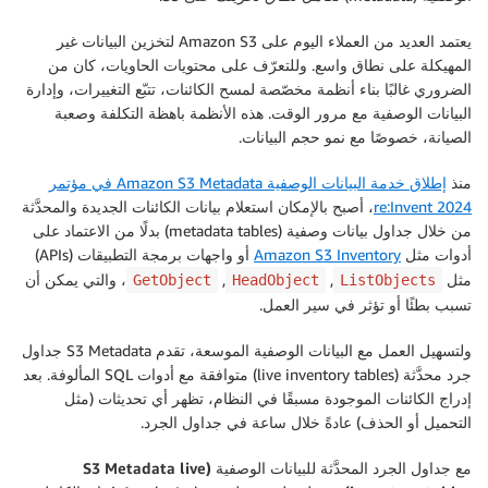
يعتمد العديد من العملاء اليوم على Amazon S3 لتخزين البيانات غير
المهيكلة على نطاق واسع. وللتعرّف على محتويات الحاويات، كان من
الضروري غالبًا بناء أنظمة مخصّصة لمسح الكائنات، تتبّع التغييرات، وإدارة
البيانات الوصفية مع مرور الوقت. هذه الأنظمة باهظة التكلفة وصعبة
الصيانة، خصوصًا مع نمو حجم البيانات.
منذ
إطلاق خدمة البيانات الوصفية Amazon S3 Metadata في مؤتمر
re:Invent 2024
، أصبح بالإمكان استعلام بيانات الكائنات الجديدة والمحدَّثة
من خلال جداول بيانات وصفية (metadata tables) بدلًا من الاعتماد على
أدوات مثل
Amazon S3 Inventory
أو واجهات برمجة التطبيقات (APIs)
مثل
,
,
، والتي يمكن أن
GetObject
HeadObject
ListObjects
تسبب بطئًا أو تؤثر في سير العمل.
ولتسهيل العمل مع البيانات الوصفية الموسعة، تقدم S3 Metadata جداول
جرد محدَّثة (live inventory tables) متوافقة مع أدوات SQL المألوفة. بعد
إدراج الكائنات الموجودة مسبقًا في النظام، تظهر أي تحديثات (مثل
التحميل أو الحذف) عادةً خلال ساعة في جداول الجرد.
مع
جداول الجرد المحدَّثة للبيانات الوصفية (S3 Metadata live