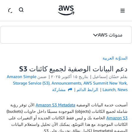
ان
مدونات AWS
الصفحة الرئيسية
المدوَّنة العربية
الإصدارات
دعم البيانات الوصفية لجميع كائنات S3
بقلم حسّان إسماعيل
بتاريخ
۱۵ أكتوبر ۲۰۲۵
ضمن
Amazon Simple
Storage Service (S3)
,
Announcements
,
AWS Summit New York
,
News
,
Launch
الرابط الدائم
مشاركة
أصبحت خدمة البيانات الوصفية
Amazon S3 Metadata
الآن توفر رؤية
شاملة لجميع الكائنات (objects) الموجودة مسبقًا داخل حاويات (buckets)
Amazon S3
الخاصة بك و ليس فقط الكائنات الجديدة أو التغييرات على
الكائنات الموجودة. مع هذا التوسّع، يمكنك الآن تحليل واستعلام البيانات
الوصفية (metadata) لكامل نطاق تخزينك على S3.