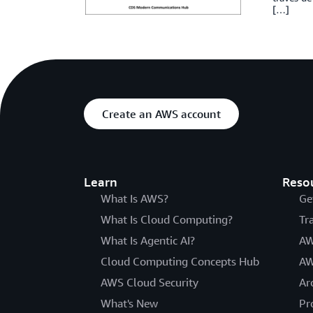
[…]
Create an AWS account
Learn
Reso
What Is AWS?
Ge
What Is Cloud Computing?
Tr
What Is Agentic AI?
AW
Cloud Computing Concepts Hub
AW
AWS Cloud Security
Ar
What's New
Pr