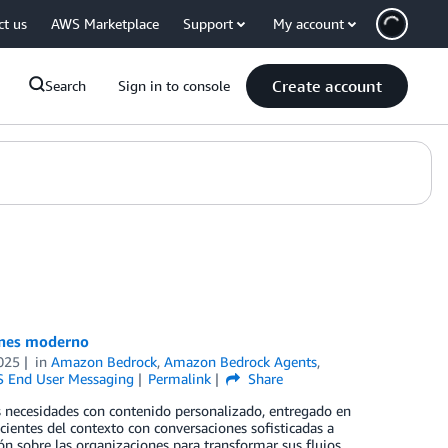
ct us
AWS Marketplace
Support
My account
Create account
Search
Sign in to console
ones moderno
025
in
Amazon Bedrock
,
Amazon Bedrock Agents
,
 End User Messaging
Permalink
Share
s necesidades con contenido personalizado, entregado en
ientes del contexto con conversaciones sofisticadas a
ón sobre las organizaciones para transformar sus flujos