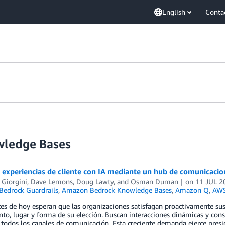
English
Conta
wledge Bases
 experiencias de cliente con IA mediante un hub de comunicaci
 Giorgini
,
Dave Lemons
,
Doug Lawty
, and
Osman Duman
on
11 JUL 2
edrock Guardrails
,
Amazon Bedrock Knowledge Bases
,
Amazon Q
,
AWS
tes de hoy esperan que las organizaciones satisfagan proactivamente su
o, lugar y forma de su elección. Buscan interacciones dinámicas y consc
 todos los canales de comunicación. Esta creciente demanda ejerce presi