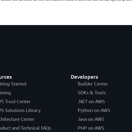
urces
Developers
tting Started
Builder Center
aining
SDKs & Tools
S Trust Center
.NET on AWS
S Solutions Library
Python on AWS
chitecture Center
Java on AWS
oduct and Technical FAQs
PHP on AWS