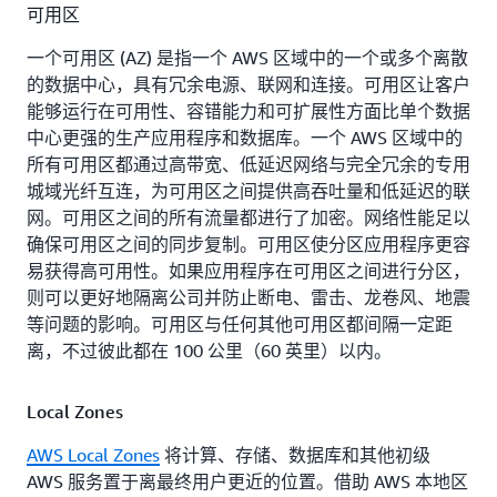
可用区
洛杉矶，加利福尼亚州
圣路易斯，密苏里州
一个可用区 (AZ) 是指一个 AWS 区域中的一个或多个离散
迈阿密，佛罗里达州
的数据中心，具有冗余电源、联网和连接。可用区让客户
坦帕湾，佛罗里达州
能够运行在可用性、容错能力和可扩展性方面比单个数据
明尼阿波利斯，明尼苏
多伦多，安大略省
中心更强的生产应用程序和数据库。一个 AWS 区域中的
达州
所有可用区都通过高带宽、低延迟网络与完全冗余的专用
华盛顿特区
蒙特利尔，魁北克省
城域光纤互连，为可用区之间提供高吞吐量和低延迟的联
网。可用区之间的所有流量都进行了加密。网络性能足以
确保可用区之间的同步复制。可用区使分区应用程序更容
易获得高可用性。如果应用程序在可用区之间进行分区，
则可以更好地隔离公司并防止断电、雷击、龙卷风、地震
等问题的影响。可用区与任何其他可用区都间隔一定距
离，不过彼此都在 100 公里（60 英里）以内。
Local Zones
AWS Local Zones
将计算、存储、数据库和其他初级
AWS 服务置于离最终用户更近的位置。借助 AWS 本地区