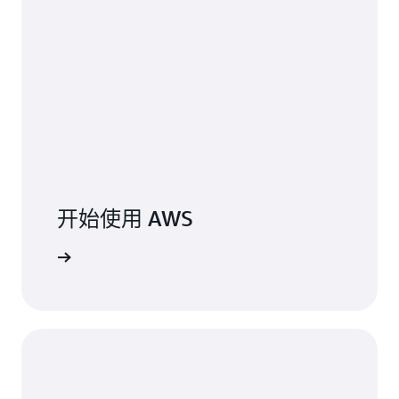
设施，以实现真正一致的混合体验。AWS Outposts 设计
用于互联环境，并且可用于支持由于低延迟或本地数据处
理需求而需要保留在本地的工作负载。
服务
AWS 提供了大量基于云的全球性产品，其中包括计算、
存储、数据库、分析、联网、机器学习和人工智能、移
动、开发人员工具、物联网、安全性和企业级应用程序
等。
开始使用 AWS
所有区域发布中都包含以下核心服务：Access Analyzer、
Amazon API Gateway、AWS AppConfig、AWS
用 AWS
Application Auto Scaling、Amazon Application Recovery
Controller、Amazon Aurora、AWS Batch、AWS
Certificate Manager（ACM）、AWS Cloud Map、AWS
CloudFormation、AWS CloudTrail、Amazon
CloudWatch、Amazon CloudWatch Events、Amazon
CloudWatch Logs、AWS CodeDeploy、AWS Config、