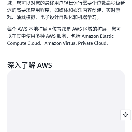
域，您可以对您的最终用户轻松运行需要个位数毫秒级延
迟的高要求应用程序，如媒体和娱乐内容创建、实时游
戏、油藏模拟、电子设计自动化和机器学习。
每个 AWS 本地扩展区位置都是 AWS 区域的扩展，您可
以在其中使用多种 AWS 服务，包括 Amazon Elastic
Compute Cloud、Amazon Virtual Private Cloud、
Amazon Elastic Block Store、Amazon File Storage 和
Amazon Elastic Load Balancing，在靠近终端用户的位置
深入了解 AWS
运行您的延迟敏感应用程序。AWS Local Zones 在本地工
作负载与 AWS 区域中运行的工作负载之间提供了高带宽
的安全连接，使您可以通过相同的 API 和其他工具集无缝
地连接到区域内的所有服务。
AWS Outposts
AWS Outposts
可将本地 AWS 服务、基础设施和运营模
式引入绝大部分数据中心、主机托管空间或本地设施。您
可以跨本地和 AWS 云使用相同的 AWS API、工具和基础