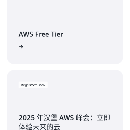
AWS Database Migration Service（AWS DMS）、AWS
Direct Connect、Amazon DynamoDB、Amazon EC2
Auto Scaling、Amazon EKS、Amazon Elastic Container
Registry、Amazon Elastic Container Service、Elastic
Block Store（EBS）、Elastic Compute Cloud（EC2）、
AWS Free Tier
弹性负载均衡（ELB）、Amazon ElastiCache、Amazon
EMR、Amazon EventBridge、AWS Fargate、AWS
亲身实践体验
Health Dashboard、AWS Identity & Access
Management（IAM）、AWS Key Management
Service（AWS KMS）、Amazon Kinesis Streams、AWS
Lambda、AWS 管理控制台、AWS Marketplace、
Amazon OpenSearch Service、AWS PrivateLink、
Amazon Redshift、Amazon Relational Database
Register now
Service（Amazon RDS）、Amazon Route 53、AWS
Secrets Manager、AWS Security Token Service（AWS
STS）、服务配额、Amazon Simple Notification
Service（Amazon SNS）、Amazon Simple Queue
2025 年汉堡 AWS 峰会：立即
Service（Amazon SQS）、Amazon Simple Storage
体验未来的云
Service（Amazon S3）、Amazon Simple Workflow