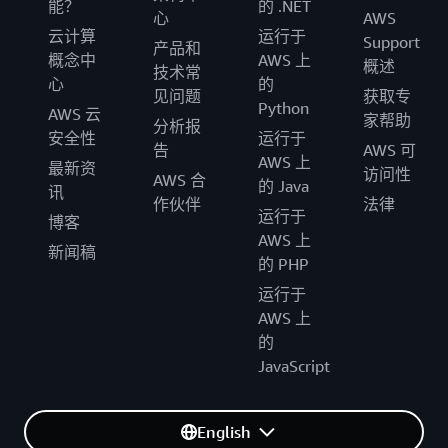
Resource Access Manager（RAM）、AWS Resource
能？
的 .NET
心
AWS
Groups、Amazon SageMaker、AWS Security Hub、AWS
云计算
运行于
Support
产品和
Shield Advanced、AWS Storage Gateway、AWS Transfer
概念中
AWS 上
概述
技术常
Family、AWS Transit Gateway、AWS WAF
心
的
见问题
获取专
Python
AWS 云
家帮助
分析报
安全性
运行于
告
AWS 可
通过联系 AWS 销售代表
，客户可以表达他们对本地区域
AWS 上
最新资
访问性
AWS 合
交付的兴趣，请求服务路线图信息，或了解服务相互依赖
的 Java
讯
作伙伴
法律
关系（根据 NDA）。
运行于
博客
AWS 上
新闻稿
的 PHP
运行于
AWS 上
的
JavaScript
English