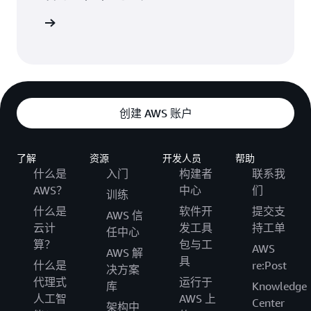
Service（Amazon SWF）、AWS Site-to-Site VPN、AWS
云之旅。
Step Functions、AWS Support、AWS Systems
Manager（SSM）、AWS Trusted Advisor、Amazon
Virtual Private Cloud（VPC）、AWS X-Ray
创建 AWS 账户
此外，以下服务通常会在新区域发布后 12 个月内发布：
Amazon Athena、AWS Backup、Amazon CloudFront、
Amazon Cognito、AWS Control Tower、AWS
了解
资源
开发人员
帮助
DataSync、AWS Directory Service、EC2 Image
什么是
入门
构建者
联系我
Builder、Amazon Elastic File System（Amazon EFS）、
AWS？
中心
们
训练
Amazon Kinesis Data Firehose、Firewall Management
什么是
软件开
提交支
Service（FMS）、Amazon FSx、AWS Glue、Amazon
AWS 信
云计
发工具
持工单
GuardDuty、AWS IAM Identity Center、AWS Lake
任中心
算？
包与工
Formation、AWS License Manager、适用于 Apache Flink
AWS
AWS 解
具
的亚马逊托管服务（MSF）、Amazon Managed
什么是
re:Post
决方案
Streaming for Kafka（MSK）、Amazon MQ、AWS
代理式
运行于
库
Knowledge
Organizations、AWS Private Certificate Authority、AWS
人工智
AWS 上
Center
架构中