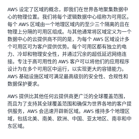
美国西部（加利福尼亚北部）
Atlanta. GA
纽约，纽约州
AWS 设定了区域的概念，即我们在世界各地聚集数据中
美国东部（弗吉尼亚州北部）
心的物理位置。我们将每个逻辑数据中心组称为可用区。
波士顿，马萨诸塞州
纽瓦克，新泽西州
美国东部（俄亥俄）
每个 AWS 区域由一个地理区域内的至少三个隔离的且在
芝加哥，伊利诺伊州
帕洛阿尔托，加利福尼
物理上分隔的可用区组成。与其他通常将区域定义为一个
美国西部（俄勒冈州）
亚州
数据中心的云提供商不同的是，为每个 AWS 区域设计多
可用
即将推出
哥伦布，俄亥俄州
个可用区可为客户提供优势。每个可用区都有独立的电
凤凰城，亚利桑那州
力、冷却和物理安全性，并通过冗余的超低延迟网络连
达拉斯/沃思堡，德克萨
接。专注于高可用性的 AWS 客户可以将他们的应用程序
斯州
费城，宾夕法尼亚州
设计为在多个可用区中运行，以实现更大的容错能力。
丹佛，科罗拉多州
波特兰，俄勒冈州
AWS 基础设施区域可满足最高级别的安全性、合规性和
数据保护要求。
海沃德，加利福尼亚州
克雷塔罗，墨西哥
AWS 提供比其他任何云提供商更广泛的全球覆盖范围，
休斯顿，德克萨斯州
盐湖城，犹他州
而且为了支持其全球覆盖范围和确保为世界各地的客户提
供服务，AWS 会迅速开辟新区域。AWS 维持多个地理区
杰克逊维尔，佛罗里达
圣何塞，加利福尼亚州
域，包括北美、南美、欧洲、中国、亚太地区、南非和中
州
西雅图，华盛顿州
东区域。
堪萨斯城，密苏里州
南本德，印第安纳州