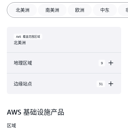
北美洲
南美洲
欧洲
中东
AWS 覆盖范围区域
北美洲
地理区域
9
AWS GovCloud（美国东部）
边缘站点
31
AWS GovCloud（美国西部）
北美洲 中的 AWS 云在 9 个 地理区域 内有 31 个
加拿大（中部）
可用区，具有 31 个 边缘网络站点 和 3 个 边缘缓
加拿大西部（卡尔加里）
AWS 基础设施产品
存站点。
墨西哥（中部）
阿什本，弗吉尼亚州
纳什维尔，田纳西州
区域