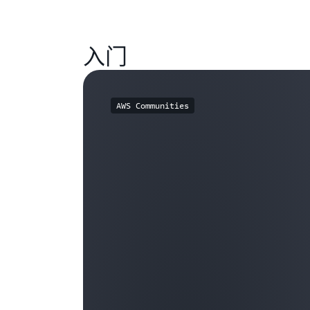
入门
AWS Communities