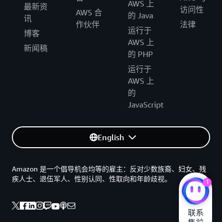
AWS 上
最新资
访问性
AWS 合
的 Java
讯
作伙伴
法律
运行于
博客
AWS 上
新闻稿
的 PHP
运行于
AWS 上
的
JavaScript
English
Amazon 是一个倡导机会均等的雇主：反对少数族裔、妇女、残
疾人士、退伍军人、性别认同、性取向和年龄歧视。
1
联系
