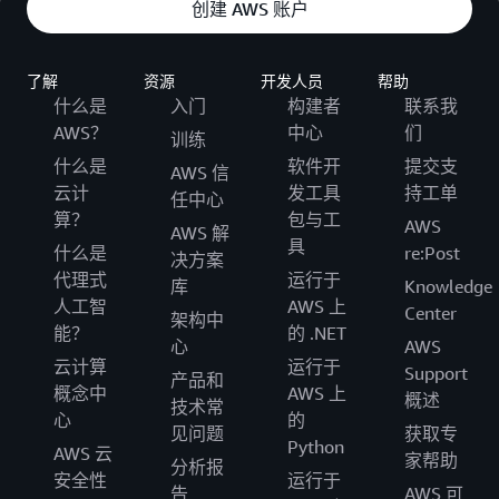
创建 AWS 账户
了解
资源
开发人员
帮助
什么是
入门
构建者
联系我
AWS？
中心
们
训练
什么是
软件开
提交支
AWS 信
云计
发工具
持工单
任中心
算？
包与工
AWS
AWS 解
具
什么是
re:Post
决方案
代理式
运行于
库
Knowledge
人工智
AWS 上
Center
架构中
能？
的 .NET
心
AWS
云计算
运行于
Support
产品和
概念中
AWS 上
概述
技术常
心
的
见问题
获取专
Python
AWS 云
家帮助
分析报
安全性
运行于
告
AWS 可