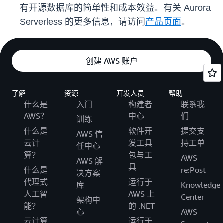
有开源数据库的简单性和成本效益。有关 Aurora
Serverless 的更多信息，请访问
产品页面
。
创建 AWS 账户
了解
资源
开发人员
帮助
什么是
入门
构建者
联系我
AWS？
中心
们
训练
什么是
软件开
提交支
AWS 信
云计
发工具
持工单
任中心
算？
包与工
AWS
AWS 解
具
什么是
re:Post
决方案
代理式
运行于
库
Knowledge
人工智
AWS 上
Center
架构中
能？
的 .NET
心
AWS
云计算
运行于