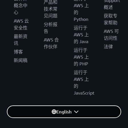
Support
产品和
概念中
AWS 上
概述
技术常
心
的
见问题
获取专
Python
AWS 云
家帮助
分析报
安全性
运行于
告
AWS 可
AWS 上
最新资
访问性
AWS 合
的 Java
讯
作伙伴
法律
运行于
博客
AWS 上
新闻稿
的 PHP
运行于
AWS 上
的
JavaScript
English