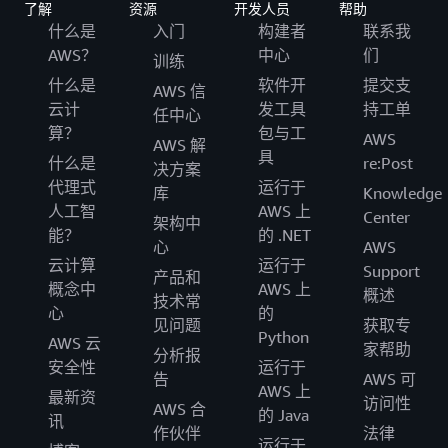
了解
资源
开发人员
帮助
什么是
入门
构建者
联系我
AWS？
中心
们
训练
什么是
软件开
提交支
AWS 信
云计
发工具
持工单
任中心
算？
包与工
AWS
AWS 解
具
什么是
re:Post
决方案
代理式
运行于
库
Knowledge
人工智
AWS 上
Center
架构中
能？
的 .NET
心
AWS
云计算
运行于
Support
产品和
概念中
AWS 上
概述
技术常
心
的
见问题
获取专
Python
AWS 云
家帮助
分析报
安全性
运行于
告
AWS 可
AWS 上
最新资
访问性
AWS 合
的 Java
讯
作伙伴
法律
运行于