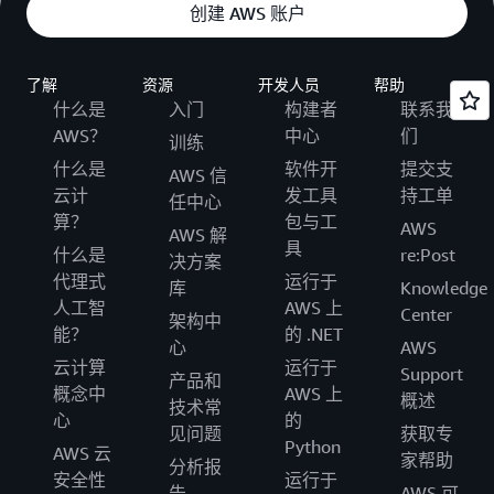
创建 AWS 账户
了解
资源
开发人员
帮助
什么是
入门
构建者
联系我
AWS？
中心
们
训练
什么是
软件开
提交支
AWS 信
云计
发工具
持工单
任中心
算？
包与工
AWS
AWS 解
具
什么是
re:Post
决方案
代理式
运行于
库
Knowledge
人工智
AWS 上
Center
架构中
能？
的 .NET
心
AWS
云计算
运行于
Support
产品和
概念中
AWS 上
概述
技术常
心
的
见问题
获取专
Python
AWS 云
家帮助
分析报
安全性
运行于
告
AWS 可