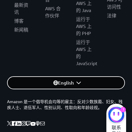
AWS 上
最新资
访问性
AWS 合
的 Java
讯
作伙伴
法律
运行于
博客
AWS 上
新闻稿
的 PHP
运行于
AWS 上
的
JavaScript
English
Amazon 是一个倡导机会均等的雇主：反对少数族裔、妇女、残
疾人士、退伍军人、性别认同、性取向和年龄歧视。
1
联系
