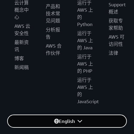
云计算
运行于
Support
产品和
概念中
AWS 上
概述
技术常
心
的
见问题
获取专
Python
AWS 云
家帮助
分析报
安全性
运行于
告
AWS 可
AWS 上
最新资
访问性
AWS 合
的 Java
讯
作伙伴
法律
运行于
博客
AWS 上
新闻稿
的 PHP
运行于
AWS 上
的
JavaScript
English