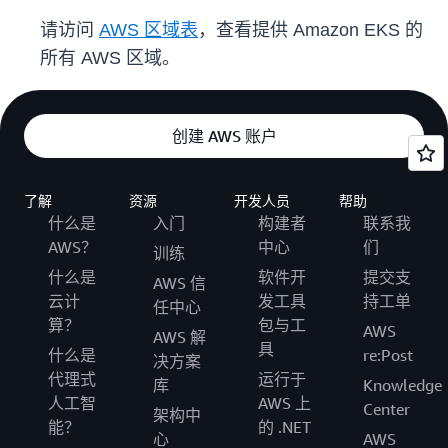
请访问
AWS 区域表
，查看提供 Amazon EKS 的
所有 AWS 区域。
创建 AWS 账户
了解
资源
开发人员
帮助
什么是
入门
构建者
联系我
AWS？
中心
们
训练
什么是
软件开
提交支
AWS 信
云计
发工具
持工单
任中心
算？
包与工
AWS
AWS 解
具
什么是
re:Post
决方案
代理式
运行于
库
Knowledge
人工智
AWS 上
Center
架构中
能？
的 .NET
心
AWS