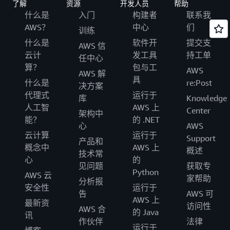
了解
资源
开发人员
帮助
什么是
入门
构建者
联系我
AWS？
中心
们
训练
什么是
软件开
提交支
AWS 信
云计
发工具
持工单
任中心
算？
包与工
AWS
AWS 解
具
什么是
re:Post
决方案
代理式
运行于
库
Knowledge
人工智
AWS 上
Center
架构中
能？
的 .NET
心
AWS
云计算
运行于
Support
产品和
概念中
AWS 上
概述
技术常
心
的
见问题
获取专
Python
AWS 云
家帮助
分析报
安全性
运行于
告
AWS 可
AWS 上
最新资
访问性
AWS 合
的 Java
讯
作伙伴
法律
运行于