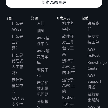
创建 AWS 账户
了解
资源
开发人员
帮助
什么是
入门
构建者
联系我
AWS？
中心
们
训练
什么是
软件开
提交支
AWS 信
云计
发工具
持工单
任中心
算？
包与工
AWS
AWS 解
具
什么是
re:Post
决方案
代理式
运行于
库
Knowledge
人工智
AWS 上
Center
架构中
能？
的 .NET
心
AWS
云计算
运行于
Support
产品和
概念中
AWS 上
概述
技术常
心
的
见问题
获取专
Python
AWS 云
家帮助
分析报
安全性
运行于
告
AWS 可