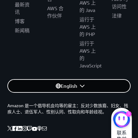
AWS 上
最新资
访问性
AWS 合
的 Java
讯
作伙伴
法律
运行于
博客
AWS 上
新闻稿
的 PHP
运行于
AWS 上
的
JavaScript
English
Amazon 是一个倡导机会均等的雇主：反对少数族裔、妇女、残
疾人士、退伍军人、性别认同、性取向和年龄歧视。
1
联系
