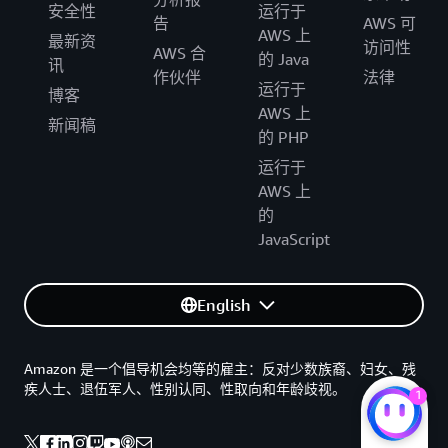
安全性
运行于
告
AWS 可
AWS 上
最新资
访问性
AWS 合
的 Java
讯
作伙伴
法律
运行于
博客
AWS 上
新闻稿
的 PHP
运行于
AWS 上
的
JavaScript
English
Amazon 是一个倡导机会均等的雇主：反对少数族裔、妇女、残
疾人士、退伍军人、性别认同、性取向和年龄歧视。
1