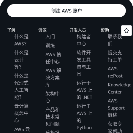
创建 AWS 账户
了解
资源
开发人员
帮助
什么是
入门
构建者
联系我
AWS？
中心
们
训练
什么是
软件开
提交支
AWS 信
云计
发工具
持工单
任中心
算？
包与工
AWS
AWS 解
具
什么是
re:Post
决方案
代理式
运行于
库
Knowledge
人工智
AWS 上
Center
架构中
能？
的 .NET
心
AWS
云计算
运行于
Support
产品和
概念中
AWS 上
概述
技术常
心
的
见问题
获取专
Python
AWS 云
家帮助
分析报