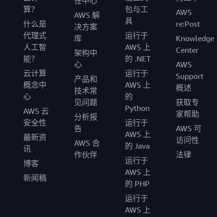
任中心
算？
包与工
AWS
AWS 解
具
什么是
re:Post
决方案
代理式
运行于
库
Knowledge
人工智
AWS 上
Center
架构中
能？
的 .NET
心
AWS
云计算
运行于
Support
产品和
概念中
AWS 上
概述
技术常
心
的
见问题
获取专
Python
AWS 云
家帮助
分析报
安全性
运行于
告
AWS 可
AWS 上
最新资
访问性
AWS 合
的 Java
讯
作伙伴
法律
运行于
博客
AWS 上
新闻稿
的 PHP
运行于
AWS 上