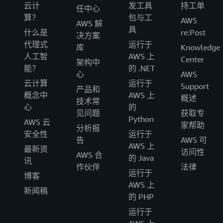
云计
发工具
持工单
任中心
算？
包与工
AWS
AWS 解
具
什么是
re:Post
决方案
代理式
运行于
库
Knowledge
人工智
AWS 上
Center
架构中
能？
的 .NET
心
AWS
云计算
运行于
Support
产品和
概念中
AWS 上
概述
技术常
心
的
见问题
获取专
Python
AWS 云
家帮助
分析报
安全性
运行于
告
AWS 可
AWS 上
最新资
访问性
AWS 合
的 Java
讯
作伙伴
法律
运行于
博客
AWS 上
新闻稿
的 PHP
运行于