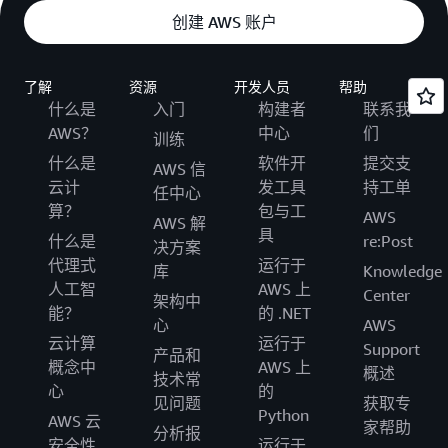
创建 AWS 账户
了解
资源
开发人员
帮助
什么是
入门
构建者
联系我
AWS？
中心
们
训练
什么是
软件开
提交支
AWS 信
云计
发工具
持工单
任中心
算？
包与工
AWS
AWS 解
具
什么是
re:Post
决方案
代理式
运行于
库
Knowledge
人工智
AWS 上
Center
架构中
能？
的 .NET
心
AWS
云计算
运行于
Support
产品和
概念中
AWS 上
概述
技术常
心
的
见问题
获取专
Python
AWS 云
家帮助
分析报
安全性
运行于