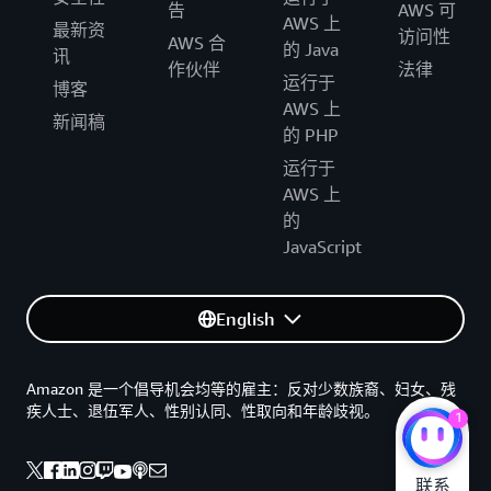
告
AWS 可
AWS 上
最新资
访问性
AWS 合
的 Java
讯
作伙伴
法律
运行于
博客
AWS 上
新闻稿
的 PHP
运行于
AWS 上
的
JavaScript
English
Amazon 是一个倡导机会均等的雇主：反对少数族裔、妇女、残
疾人士、退伍军人、性别认同、性取向和年龄歧视。
1
联系
