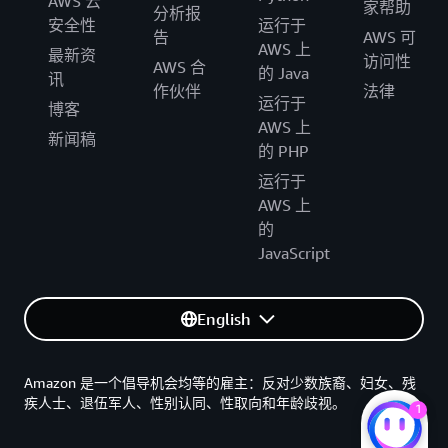
AWS 云
家帮助
分析报
安全性
运行于
告
AWS 可
AWS 上
最新资
访问性
AWS 合
的 Java
讯
作伙伴
法律
运行于
博客
AWS 上
新闻稿
的 PHP
运行于
AWS 上
的
JavaScript
English
Amazon 是一个倡导机会均等的雇主：反对少数族裔、妇女、残
疾人士、退伍军人、性别认同、性取向和年龄歧视。
1