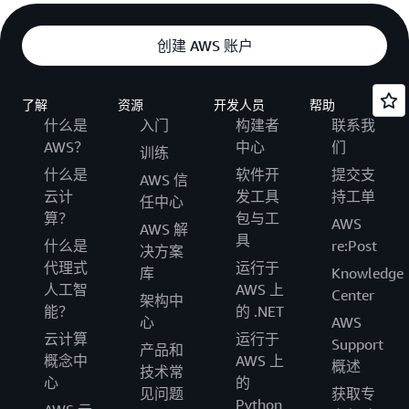
创建 AWS 账户
了解
资源
开发人员
帮助
什么是
入门
构建者
联系我
AWS？
中心
们
训练
什么是
软件开
提交支
AWS 信
云计
发工具
持工单
任中心
算？
包与工
AWS
AWS 解
具
什么是
re:Post
决方案
代理式
运行于
库
Knowledge
人工智
AWS 上
Center
架构中
能？
的 .NET
心
AWS
云计算
运行于
Support
产品和
概念中
AWS 上
概述
技术常
心
的
见问题
获取专
Python