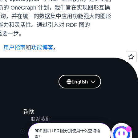
 OneGraph 计划，我们旨在实现图形互操
r 查询，并在统一的数据集中应用功能强大的图形
能力和灵活性。通过引入对 RDF 图的
出了重要一步。
、
用户指南
和
功能博客
。
English
帮助
联系我们
提交支持工单
1
RDF 图和 LPG 图分别使用什么查询语
言?
AWS re:Post