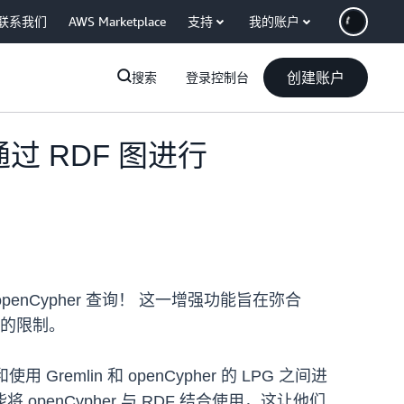
联系我们
AWS Marketplace
支持
我的账户
创建账户
搜索
登录控制台
持通过 RDF 图进行
 openCypher 查询！ 这一增强功能旨在弥合
择的限制。
mlin 和 openCypher 的 LPG 之间进
nCypher 与 RDF 结合使用，这让他们