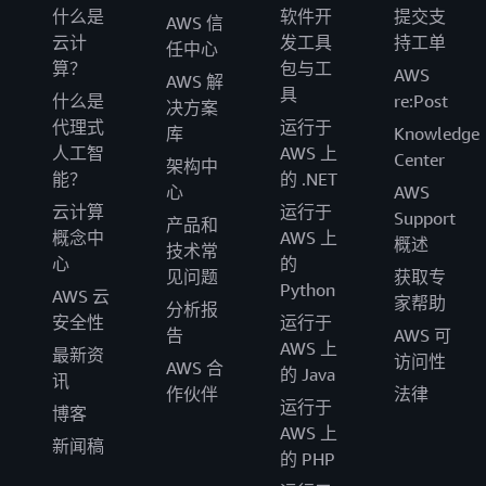
什么是
软件开
提交支
AWS 信
云计
发工具
持工单
任中心
算？
包与工
AWS
AWS 解
具
什么是
re:Post
决方案
代理式
运行于
库
Knowledge
人工智
AWS 上
Center
架构中
能？
的 .NET
心
AWS
云计算
运行于
Support
产品和
概念中
AWS 上
概述
技术常
心
的
见问题
获取专
Python
AWS 云
家帮助
分析报
安全性
运行于
告
AWS 可
AWS 上
最新资
访问性
AWS 合
的 Java
讯
作伙伴
法律
运行于
博客
AWS 上
新闻稿
的 PHP