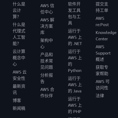
什么是
软件开
提交支
AWS 信
云计
发工具
持工单
任中心
算？
包与工
AWS
AWS 解
具
什么是
re:Post
决方案
代理式
运行于
库
Knowledge
人工智
AWS 上
Center
架构中
能？
的 .NET
心
AWS
云计算
运行于
Support
产品和
概念中
AWS 上
概述
技术常
心
的
见问题
获取专
Python
AWS 云
家帮助
分析报
安全性
运行于
告
AWS 可
AWS 上
最新资
访问性
AWS 合
的 Java
讯
作伙伴
法律
运行于
博客
AWS 上
新闻稿
的 PHP